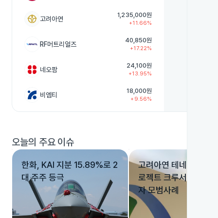
1,235,000원
고려아연
+11.66%
40,850원
RF머트리얼즈
+17.22%
24,100원
네오팜
+13.95%
18,000원
비엠티
+9.56%
532,000원
HD현대중공업
+5.14%
오늘의 주요 이슈
20,750원
헥토파이낸셜
+19.25%
한화, KAI 지분 15.89%로 2
고려아연 테네시 제련소
26,450원
아이티센글로벌
+16.52%
대 주주 등극
로젝트 크루서블의 대미
자 모범사례