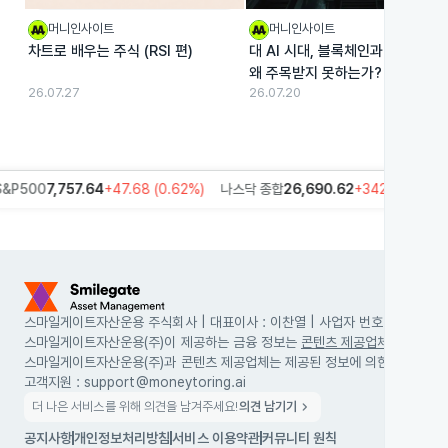
머니인사이트
머니인사이트
차트로 배우는 주식 (RSI 편)
대 AI 시대, 블록체인과 AI의 결합
왜 주목받지 못하는가?
26.07.27
26.07.20
스마일게이트자산운용 주식회사 | 대표이사 : 이찬열 | 사업자 번호 : 630-86
스마일게이트자산운용(주)이 제공하는 금융 정보는 
콘텐츠 제공업체
로부터 받는
스마일게이트자산운용(주)과 콘텐츠 제공업체는 제공된 정보에 의한 투자 결과에
고객지원 :
support@moneytoring.ai
chevron_right
더 나은 서비스를 위해 의견을 남겨주세요!
의견 남기기
공지사항
개인정보처리방침
서비스 이용약관
커뮤니티 원칙