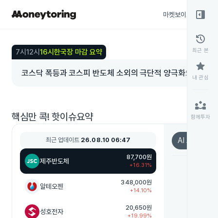
right_panel_open
마켓보이스
종목
history
최근 본
7시
12시
16시
한국장 마감 요약
star
코스닥 폭등과 코스피 반도체 소외의 극단적 양극화
오늘 코스닥
내 관심
링 등 바이
급 구조가 
partner_exchange
6,299.66(+0.65%)에 그쳤어요.
핵심만 콕! 핫이슈요약
일 미국 증시
함께투자
했어요. 반도
8/12 미국
AI 요약
최근 업데이트
26.08.10 06:47
반도체 대형
87,700원
제주반도체
+16.31%
348,000원
알테오젠
+14.10%
20,650원
성호전자
+19.99%