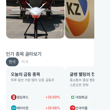
add_circle
인기 종목 골라보기
한국
미국
오늘의 급등 종목
글렌 웰링의 전략
하루 동안 가장 많이 오른 급등주
중소형주 중심 행동주의 글렌
스핀오프 전략
윙입푸드
+29.99%
대정화금
-
에이비온
+29.98%
안국약품
+