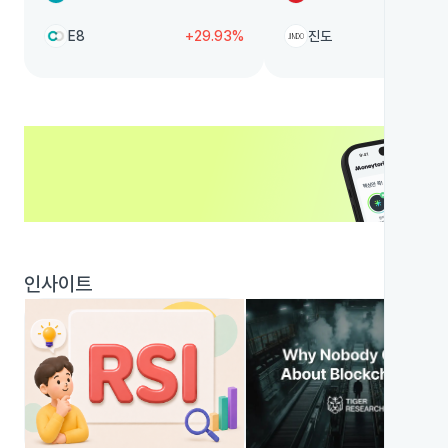
E8
+29.93%
진도
+
인사이트