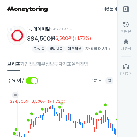
right_panel_open
마켓보이스
종목
history
star
search
에이피알
278470
코스피
최근 본
384,500원
6,500원(+1.72%)
star
화장품
생활용품
패션의류
2개 테마 더보기
add
내 관심
브리프
기업정보
재무정보
투자지표
실적전망
partner_exchange
함께투자
keyboard_arrow_down
주요 이슈
1분
일
주
월
분