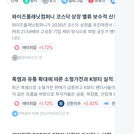
전체
공시
뉴스
텔레그램
유튜브
IR
와이즈플래닛컴퍼니 코스닥 상장 밸류 보수적 산정
와이즈플래닛컴퍼니가 2026년 코스닥 상장을 추진하면서 기업가치를 약
PER 21.59배와 고성장 기업 제외 방식으로 희망 공모가 밴드 1만~1만2
니다.
에이피알
+1.72%
블로터
5시간 전
|
폭염과 유통 확대에 따른 소형가전과 K뷰티 실적 개선
최근 폭염으로 소형가전 판매가 급증하고 K뷰티 벤더사들이 글로벌 유통을
이 같은 흐름을 바탕으로 투자자들은 금융, 화장품, 산업재 중심의 방
에이피알
+1.72%
신한지주
+2.42%
한국콜마
-0
석학들의 마켓 (인)사이트
5시간 전
|