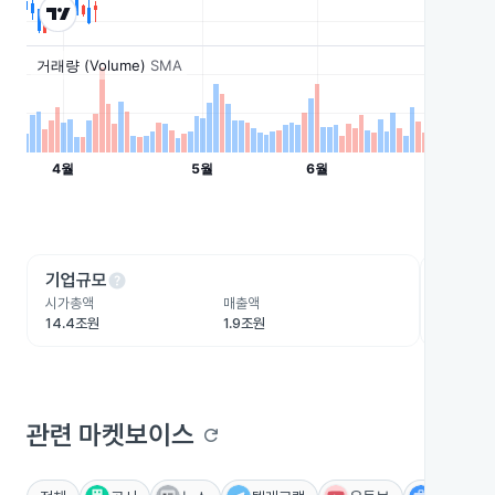
help
he
기업규모
수익성
시가총액
매출액
영업이익
14.4조원
1.9조원
4,565.
관련 마켓보이스
refresh