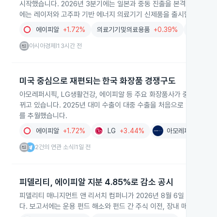
시작했습니다. 2026년 3분기에는 일본과 중동 진출을 본격화하고 국
에는 레이저와 고주파 기반 에너지 의료기기 신제품을 출시할 계획입니
에이피알
+1.72%
의료기기및의료용품
+0.39%
화장품
+
아시아경제
13시간 전
|
미국 중심으로 재편되는 한국 화장품 경쟁구도
아모레퍼시픽, LG생활건강, 에이피알 등 주요 화장품사가 중국 대신 
뀌고 있습니다. 2025년 대미 수출이 대중 수출을 처음으로 앞섰고 2
를 추월했습니다.
에이피알
+1.72%
LG
+3.44%
아모레퍼시픽
+2
2건의 연관 소식
1일 전
|
피델리티, 에이피알 지분 4.85%로 감소 공시
피델리티 매니지먼트 앤 리서치 컴퍼니가 2026년 8월 6일 에이피알
다. 보고서에는 운용 펀드 해소와 펀드 간 주식 이전, 장내 매도·매수