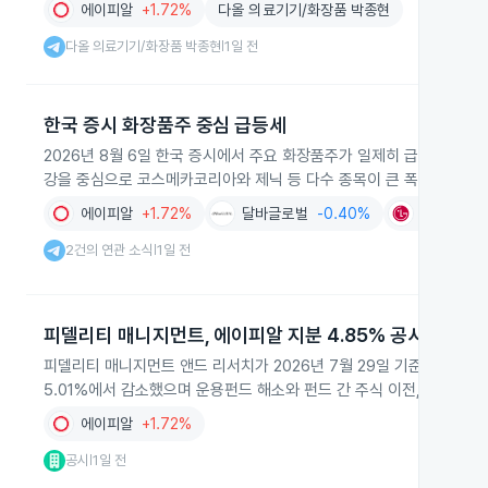
에이피알
+1.72%
다올 의료기기/화장품 박종현
다올 의료기기/화장품 박종현
1일 전
|
한국 증시 화장품주 중심 급등세
2026년 8월 6일 한국 증시에서 주요 화장품주가 일제히 급등하며 업
강을 중심으로 코스메카코리아와 제닉 등 다수 종목이 큰 폭으로 올랐
에이피알
+1.72%
달바글로벌
-0.40%
LG생활건
2건의 연관 소식
1일 전
|
피델리티 매니지먼트, 에이피알 지분 4.85% 공시
피델리티 매니지먼트 앤드 리서치가 2026년 7월 29일 기준 에이피알 주
5.01%에서 감소했으며 운용펀드 해소와 펀드 간 주식 이전, 장내 
에이피알
+1.72%
공시
1일 전
|