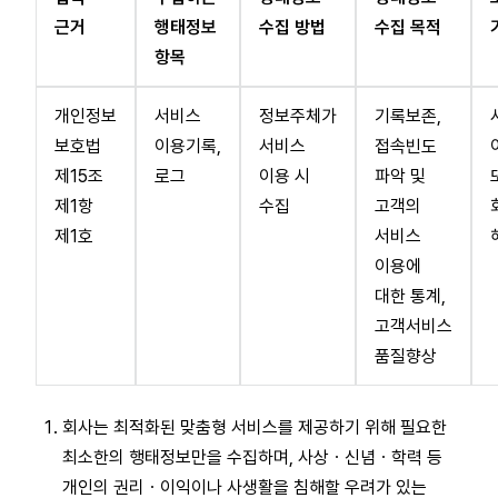
근거
행태정보
수집 방법
수집 목적
항목
개인정보
서비스
정보주체가
기록보존,
보호법
이용기록,
서비스
접속빈도
제15조
로그
이용 시
파악 및
제1항
수집
고객의
제1호
서비스
이용에
대한 통계,
고객서비스
품질향상
회사는 최적화된 맞춤형 서비스를 제공하기 위해 필요한
최소한의 행태정보만을 수집하며, 사상ㆍ신념ㆍ학력 등
개인의 권리ㆍ이익이나 사생활을 침해할 우려가 있는