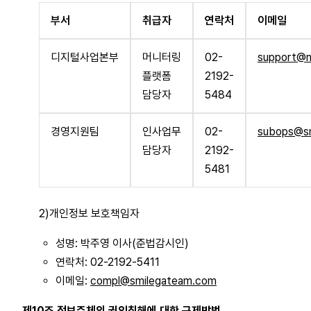
부서
취급자
연락처
이메일
디지털사업본부
머니터링
02-
support@m
플랫폼
2192-
담당자
5484
경영지원팀
인사업무
02-
subops@s
담당자
2192-
5481
2)개인정보 보호책임자
성명: 박주영 이사(준법감시인)
연락처: 02-2192-5411
이메일:
compl@smilegateam.com
제10조 정보주체의 권익침해에 대한 구제방법