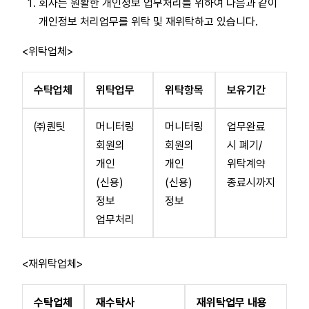
회사는 원활한 개인정보 업무처리를 위하여 다음과 같이
개인정보 처리업무를 위탁 및 재위탁하고 있습니다.
<위탁업체>
수탁업체
위탁업무
위탁항목
보유기간
㈜퀀팃
머니터링
머니터링
업무완료
회원의
회원의
시 폐기/
개인
개인
위탁계약
(신용)
(신용)
종료시까지
정보
정보
업무처리
<재위탁업체>
수탁업체
재수탁사
재위탁업무 내용