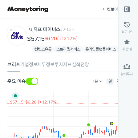
right_panel_open
마켓보이스
종목
history
star
search
지프 데이비스
ZD
나스닥
최근 본
$57.15
$6.20(+12.17%)
star
컨텐츠유통
스트리밍서비스
온라인플랫폼서비스
1개 테마 더
내 관심
브리프
기업정보
재무정보
투자지표
실적전망
partner_exchange
함께투자
keyboard_arrow_down
주요 이슈
1분
일
주
월
분