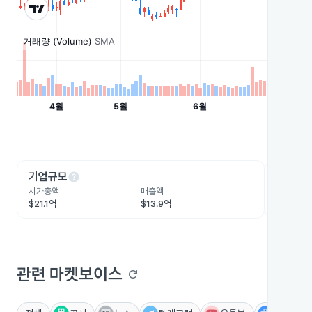
help
he
기업규모
수익성
시가총액
매출액
영업이익
$21.1억
$13.9억
$1.9억
관련 마켓보이스
refresh