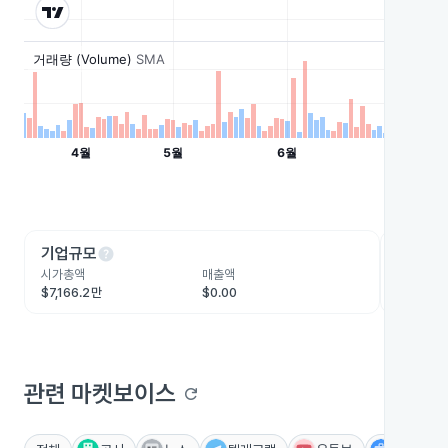
help
he
기업규모
수익성
시가총액
매출액
영업이익
$7,166.2만
$0.00
-$425.
관련 마켓보이스
refresh