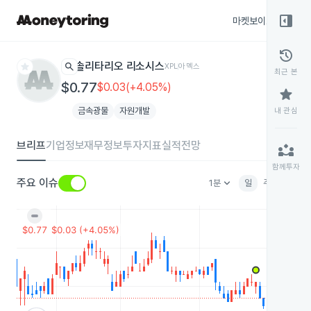
right_panel_open
마켓보이스
종목
history
star
search
솔리타리오 리소시스
XPL
아멕스
최근 본
$0.77
$0.03(+4.05%)
star
금속광물
자원개발
내 관심
브리프
기업정보
재무정보
투자지표
실적전망
partner_exchange
함께투자
keyboard_arrow_down
주요 이슈
1분
일
주
월
분