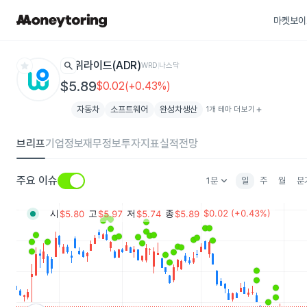
마켓보이
star
search
위라이드(ADR)
WRD
나스닥
$5.89
$0.02(+0.43%)
자동차
소프트웨어
완성차생산
1개 테마 더보기
add
브리프
기업정보
재무정보
투자지표
실적전망
keyboard_arrow_down
주요 이슈
1분
일
주
월
분