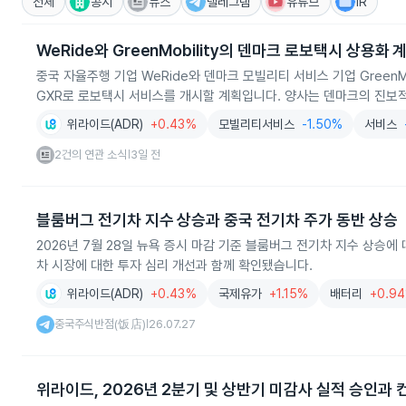
전체
공시
뉴스
텔레그램
유튜브
IR
WeRide와 GreenMobility의 덴마크 로보택시 상용화 
중국 자율주행 기업 WeRide와 덴마크 모빌리티 서비스 기업 Green
GXR로 로보택시 서비스를 개시할 계획입니다. 양사는 덴마크의 진보적
위라이드(ADR)
+0.43%
모빌리티서비스
-1.50%
서비스
2건의 연관 소식
3일 전
|
블룸버그 전기차 지수 상승과 중국 전기차 주가 동반 상승
2026년 7월 28일 뉴욕 증시 마감 기준 블룸버그 전기차 지수 상승
차 시장에 대한 투자 심리 개선과 함께 확인됐습니다.
위라이드(ADR)
+0.43%
국제유가
+1.15%
배터리
+0.9
중국주식반점(饭店)
26.07.27
|
위라이드, 2026년 2분기 및 상반기 미감사 실적 승인과