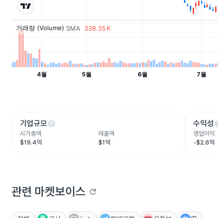
help
he
기업규모
수익성
시가총액
매출액
영업이익
$19.4억
$1억
-$2.6억
관련 마켓보이스
refresh