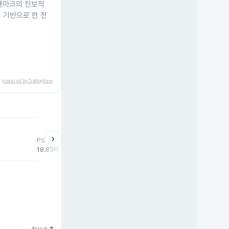
 덴마크의 진보적
 기반으로 한 전
powered by TradingView
chevron_right
PSR
18.83배