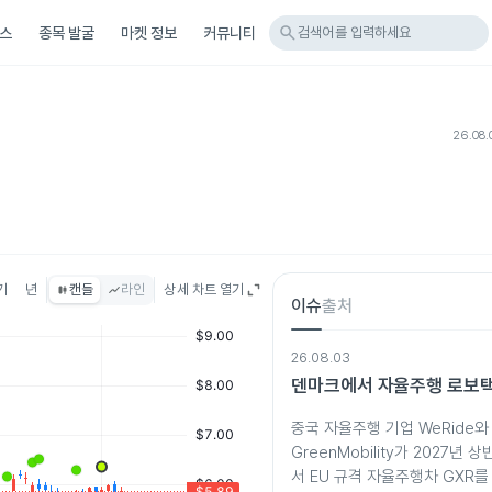
search
스
종목 발굴
마켓 정보
커뮤니티
검색어를 입력하세요
26.08.
기
년
캔들
라인
상세 차트 열기
이슈
출처
26.08.03
덴마크에서 자율주행 로보택
중국 자율주행 기업 WeRide와
GreenMobility가 2027년
서 EU 규격 자율주행차 GXR