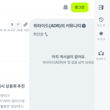
right_panel_open
로그인
history
$
원
expand_circle_right
위라이드(ADR)
의 커뮤니티
최근 본
06 16:15 KST (15분 지연)
star
swap_vert
최신순
내 관심
partner_exchange
아직 게시글이 없어요.
함께투자
위라이드(ADR)의 첫 글을 남겨 보세요.
시 상용화 추진
 덴마크
 상반기부터 덴마크에
를 활용한 로보택시