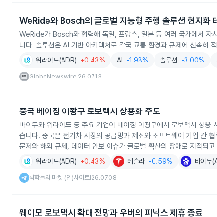
WeRide와 Bosch의 글로벌 지능형 주행 솔루션 현지화
WeRide가 Bosch와 협력해 독일, 프랑스, 일본 등 여러 국가에
니다. 솔루션은 AI 기반 아키텍처로 각국 교통 환경과 규제에 신속히
위라이드(ADR)
+0.43%
AI
-1.98%
솔루션
-3.00%
GlobeNewswire
26.07.13
|
중국 베이징 이좡구 로보택시 상용화 주도
바이두와 위라이드 등 주요 기업이 베이징 이좡구에서 로보택시 상용 
습니다. 중국은 전기차 시장의 공급망과 제조와 소프트웨어 기업 간 
문제와 해외 규제, 데이터 안보 이슈가 글로벌 확산의 장애로 지적되고
위라이드(ADR)
+0.43%
테슬라
-0.59%
바이두(A
석학들의 마켓 (인)사이트
26.07.08
|
웨이모 로보택시 확대 전망과 우버의 피닉스 제휴 종료