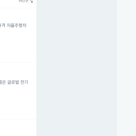
swap_vert
최신순
 규격 자율주행차
흐름은 글로벌 전기