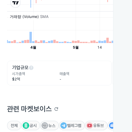
help
he
기업규모
수익성
시가총액
매출액
영업이익
$2억
-
$4.8억
관련 마켓보이스
refresh
전체
공시
뉴스
텔레그램
유튜브
IR