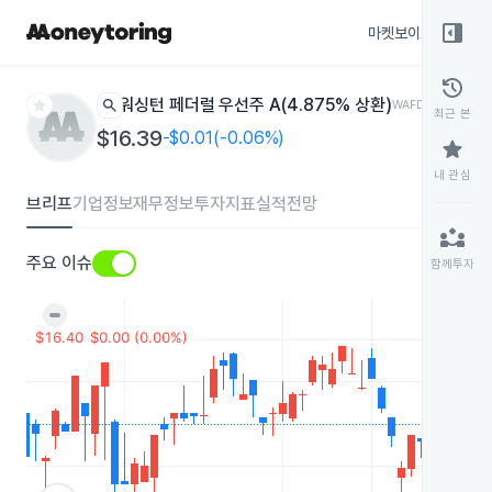
right_panel_open
마켓보이스
종목
history
star
search
워싱턴 페더럴 우선주 A(4.875% 상환)
WAFDP
나스닥
최근 본
$16.39
-$0.01(-0.06%)
star
내 관심
브리프
기업정보
재무정보
투자지표
실적전망
partner_exchange
주요 이슈
함께투자