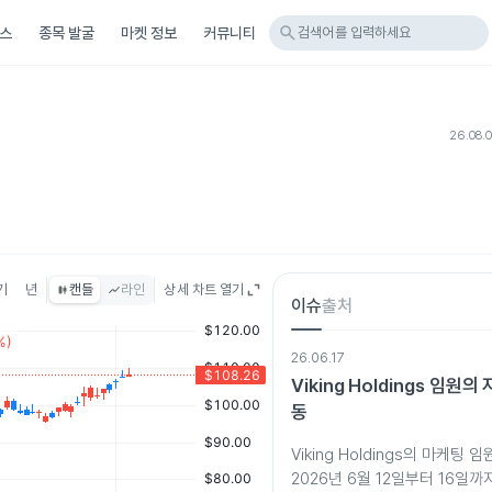
search
스
종목 발굴
마켓 정보
커뮤니티
검색어를 입력하세요
26.08.
기
년
캔들
라인
상세 차트 열기
이슈
출처
26.06.17
Viking Holdings 임원
동
Viking Holdings의 마케팅
2026년 6월 12일부터 16일