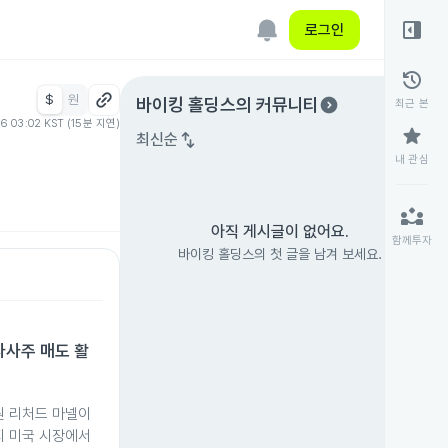
right_panel_open
로그인
history
$
원
expand_circle_right
바이킹 홀딩스
의 커뮤니티
최근 본
06 03:02 KST (15분 지연)
star
swap_vert
최신순
내 관심
partner_exchange
아직 게시글이 없어요.
함께투자
바이킹 홀딩스의 첫 글을 남겨 보세요.
의 자사주 매도 활
 임원 리처드 마넬이
까지 미국 시장에서