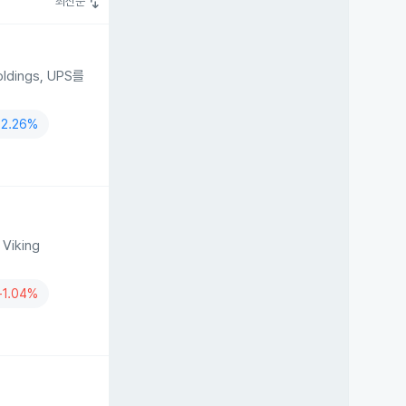
swap_vert
최신순
oldings, UPS를
-2.26%
Viking
+1.04%