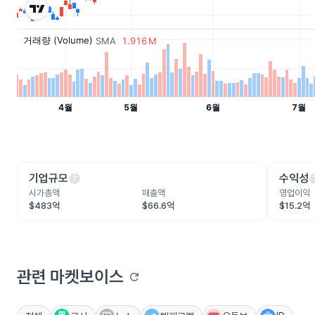
help
he
기업규모
수익성
시가총액
매출액
영업이익
$483억
$66.6억
$15.2억
관련 마켓보이스
refresh