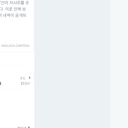
 17건의 자사주를 주
다. 이로 인해 보
위 내역이 공개되
powered by TradingView
chevron_right
PSR
배
7.13배