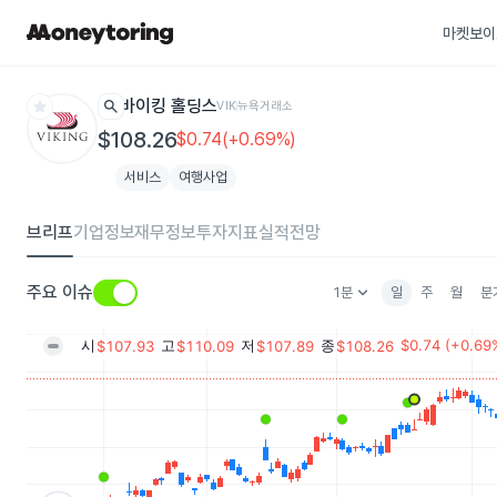
마켓보이
star
search
바이킹 홀딩스
VIK
뉴욕거래소
$108.26
$0.74(+0.69%)
서비스
여행사업
브리프
기업정보
재무정보
투자지표
실적전망
keyboard_arrow_down
주요 이슈
1분
일
주
월
분