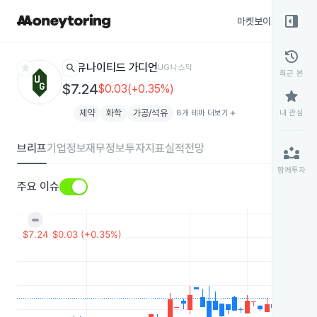
right_panel_open
마켓보이스
종목
history
star
search
유나이티드 가디언
UG
나스닥
최근 본
$7.24
$0.03(+0.35%)
star
제약
화학
가공/석유
8개 테마 더보기
add
내 관심
브리프
기업정보
재무정보
투자지표
실적전망
partner_exchange
함께투자
주요 이슈