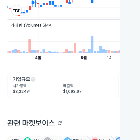
help
he
기업규모
수익성
시가총액
매출액
영업이익
$3,324만
$1,093.6만
$227.4
관련 마켓보이스
refresh