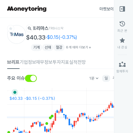
right_panel_open
마켓보이스
종목
history
star
search
트리마스
TRS
나스닥
최근 본
$40.33
-$0.15(-0.37%)
star
기계
선재
철강
6개 테마 더보기
add
내 관심
브리프
기업정보
재무정보
투자지표
실적전망
partner_exchange
함께투자
keyboard_arrow_down
주요 이슈
1분
일
주
월
분