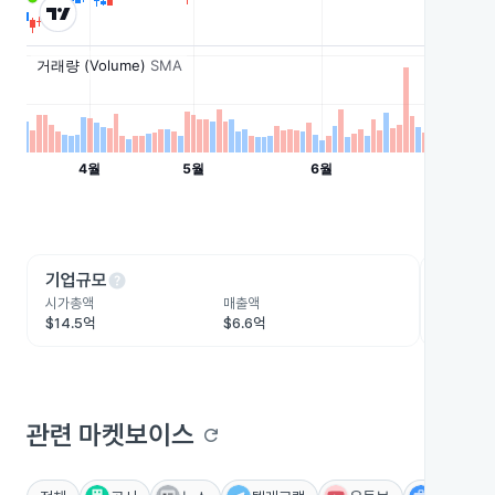
help
he
기업규모
수익성
시가총액
매출액
영업이익
$14.5억
$6.6억
$2,595
관련 마켓보이스
refresh