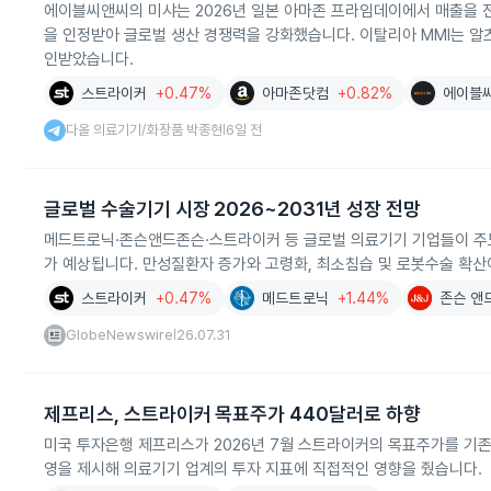
에이블씨앤씨의 미샤는 2026년 일본 아마존 프라임데이에서 매출을 전
을 인정받아 글로벌 생산 경쟁력을 강화했습니다. 이탈리아 MMI는 알츠하
인받았습니다.
스트라이커
+0.47%
아마존닷컴
+0.82%
에이블
다올 의료기기/화장품 박종현
6일 전
|
글로벌 수술기기 시장 2026~2031년 성장 전망
메드트로닉·존슨앤드존슨·스트라이커 등 글로벌 의료기기 기업들이 주도하는
가 예상됩니다. 만성질환자 증가와 고령화, 최소침습 및 로봇수술 확산
스트라이커
+0.47%
메드트로닉
+1.44%
존슨 앤
GlobeNewswire
26.07.31
|
제프리스, 스트라이커 목표주가 440달러로 하향
미국 투자은행 제프리스가 2026년 7월 스트라이커의 목표주가를 기존 
영을 제시해 의료기기 업계의 투자 지표에 직접적인 영향을 줬습니다.