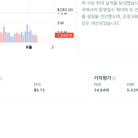
며 사상 최대 실적을 달성했습니
국에서의 운영일수 확대와 두 
출 성장을 견인했으며, 조정 EB
모두 개선되었습니다.
lp
help
가치평가
EPS
PER
PBR
$9.73
34.84배
5.42