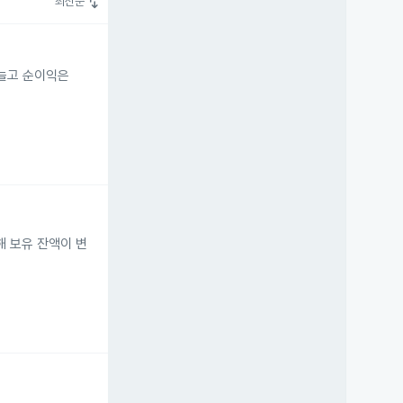
swap_vert
최신순
 늘고 순이익은
도해 보유 잔액이 변