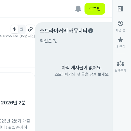
right_panel_open
로그인
history
$
원
expand_circle_right
스트라이커
의 커뮤니티
최근 본
09 08:55 KST (15분 지연)
star
swap_vert
최신순
내 관심
partner_exchange
아직 게시글이 없어요.
함께투자
스트라이커의 첫 글을 남겨 보세요.
2026년 2분
026년 2분기 매출
대비 59% 증가하