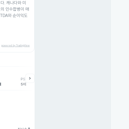
다. 캐나다와 미
건의 인수합병이 매
ITDA와 순이익도
powered by TradingView
chevron_right
PSR
배
5배