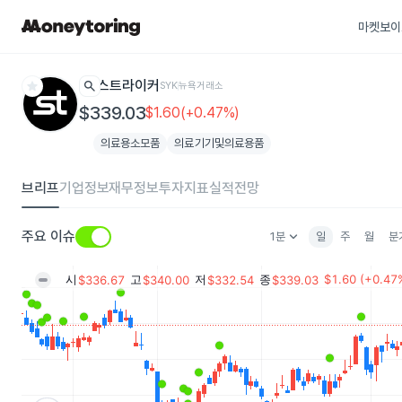
마켓보이
star
search
스트라이커
SYK
뉴욕거래소
$339.03
$1.60(+0.47%)
의료용소모품
의료기기및의료용품
브리프
기업정보
재무정보
투자지표
실적전망
keyboard_arrow_down
주요 이슈
1분
일
주
월
분