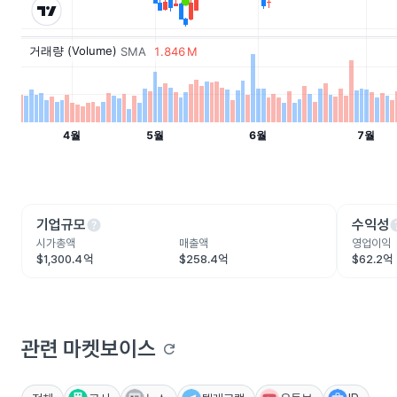
help
he
기업규모
수익성
시가총액
매출액
영업이익
$1,300.4억
$258.4억
$62.2억
관련 마켓보이스
refresh