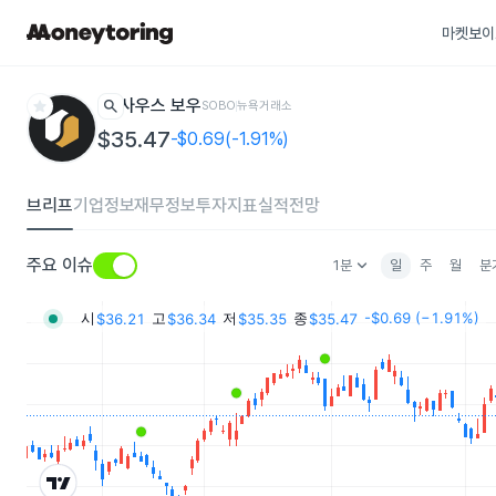
마켓보이
star
search
사우스 보우
SOBO
뉴욕거래소
$35.47
-$0.69(-1.91%)
브리프
기업정보
재무정보
투자지표
실적전망
keyboard_arrow_down
주요 이슈
1분
일
주
월
분