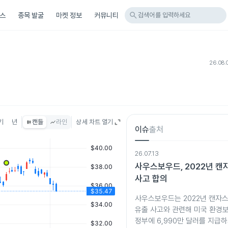
search
스
종목 발굴
마켓 정보
커뮤니티
검색어를 입력하세요
26.08.
기
년
캔들
라인
상세 차트 열기
이슈
출처
26.07.13
사우스보우드, 2022년 캔
사고 합의
사우스보우드는 2022년 캔자
유출 사고와 관련해 미국 환경
정부에 6,990만 달러를 지급