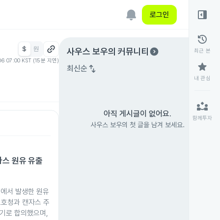
right_panel_open
로그인
history
$
원
expand_circle_right
사우스 보우
의 커뮤니티
최근 본
06 07:00 KST (15분 지연)
star
swap_vert
최신순
내 관심
partner_exchange
아직 게시글이 없어요.
함께투자
사우스 보우의 첫 글을 남겨 보세요.
자스 원유 유출
스에서 발생한 원유
보호청과 캔자스 주
하기로 합의했으며,