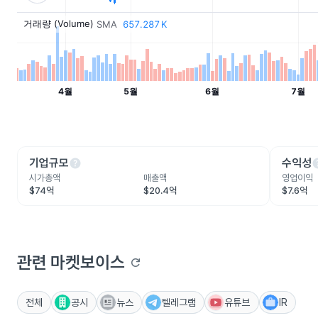
help
he
기업규모
수익성
시가총액
매출액
영업이익
$74억
$20.4억
$7.6억
관련 마켓보이스
refresh
전체
공시
뉴스
텔레그램
유튜브
IR