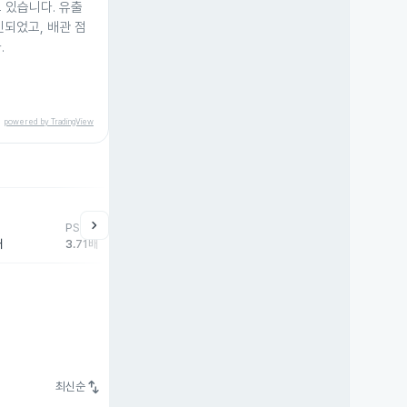
 있습니다. 유출
인되었고, 배관 점
.
powered by TradingView
chevron_right
PSR
배
3.71배
swap_vert
최신순