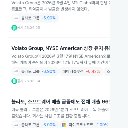
Volato Group은 2026년 6월 4일 M2i Global과의 합병 계
종료됐고, 위약금이나 벌금은 발생하지 않았다.
볼라토 그룹
-6.90%
공시
26.06.05
|
Volato Group, NYSE American 상장 유지 유예 승인
Volato Group이 2026년 3월 17일 NYSE American으로부터 
해당 계획이 승인되어 2026년 12월 17일까지 유예 기간이 부여됐으
볼라토 그룹
-6.90%
데이터솔루션
+0.42%
소프트웨어
공시
26.06.04
|
볼라토, 소프트웨어 매출 급증에도 전체 매출 96% 감소
미국 볼라토 그룹은 2026년 1분기 소프트웨어 구독 매출이 2025년 
줄었습니다. 회사는 사업 구조를 전환 중입니다.
볼라토 그룹
-6.90%
마이크로소프트
-1.09%
소프트