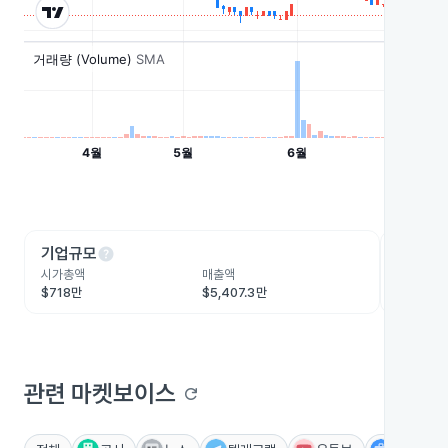
help
he
기업규모
수익성
시가총액
매출액
영업이익
$718만
$5,407.3만
-$91.3만
관련 마켓보이스
refresh