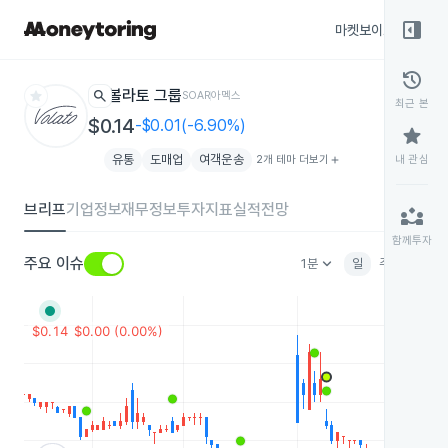
right_panel_open
마켓보이스
종목
history
star
search
볼라토 그룹
SOAR
아멕스
최근 본
$0.14
-$0.01(-6.90%)
star
유통
도매업
여객운송
2개 테마 더보기
add
내 관심
브리프
기업정보
재무정보
투자지표
실적전망
partner_exchange
함께투자
keyboard_arrow_down
주요 이슈
1분
일
주
월
분