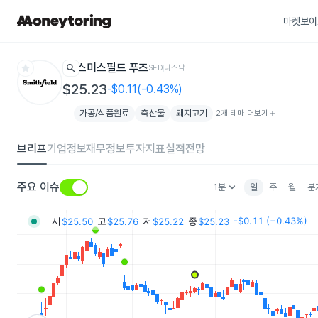
마켓보이
star
search
스미스필드 푸즈
SFD
나스닥
$25.23
-$0.11(-0.43%)
가공/식품원료
축산물
돼지고기
2개 테마 더보기
add
브리프
기업정보
재무정보
투자지표
실적전망
keyboard_arrow_down
주요 이슈
1분
일
주
월
분