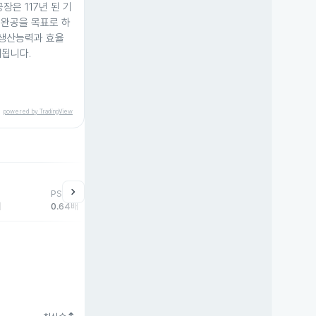
장은 117년 된 기
 완공을 목표로 하
 생산능력과 효율
대됩니다.
powered by TradingView
chevron_right
PSR
배
0.64배