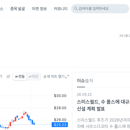
search
스
종목 발굴
마켓 정보
커뮤니티
검색어를 입력하세요
26.08.
기
년
캔들
라인
상세 차트 열기
이슈
출처
26.05.22
스미스필드, 수 폴스에 대규
신설 계획 발표
스미스필드 푸즈가 2026년까지
자해 사우스다코타 수 폴스에 