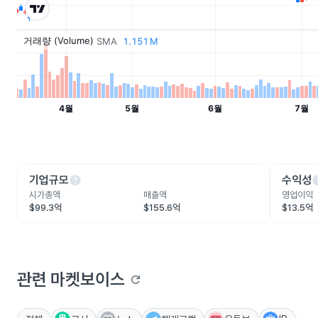
help
he
기업규모
수익성
시가총액
매출액
영업이익
$99.3억
$155.6억
$13.5억
관련 마켓보이스
refresh