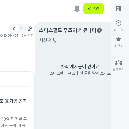
right_panel_open
로그인
history
$
원
expand_circle_right
스미스필드 푸즈
의 커뮤니티
최근 본
06 10:09 KST (15분 지연)
star
swap_vert
최신순
내 관심
partner_exchange
아직 게시글이 없어요.
함께투자
스미스필드 푸즈의 첫 글을 남겨 보세요.
모 육가공 공장
 13억 달러를 투
최첨단 육류 가공