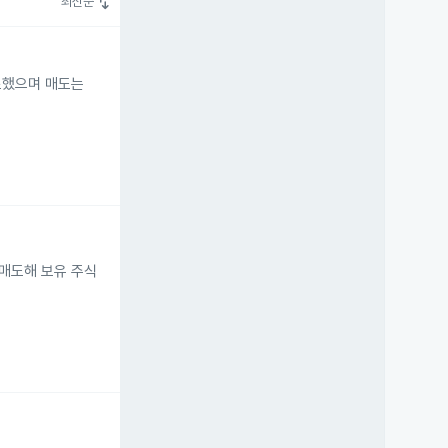
swap_vert
최신순
감소했으며 매도는
에 매도해 보유 주식