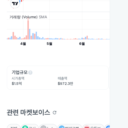
help
he
기업규모
수익성
시가총액
매출액
영업이익
$1.5억
$972.3만
-$1,355
관련 마켓보이스
refresh