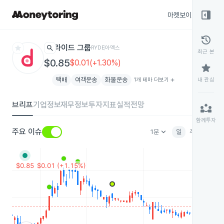
right_panel_open
마켓보이스
종목
history
star
search
라이드 그룹
RYDE
아멕스
최근 본
$0.85
$0.01(+1.30%)
star
택배
여객운송
화물운송
1개 테마 더보기
add
내 관심
브리프
기업정보
재무정보
투자지표
실적전망
partner_exchange
함께투자
keyboard_arrow_down
주요 이슈
1분
일
주
월
분