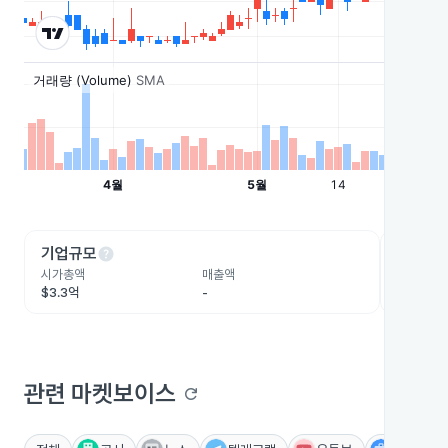
help
he
기업규모
수익성
시가총액
매출액
영업이익
$3.3억
-
-
관련 마켓보이스
refresh