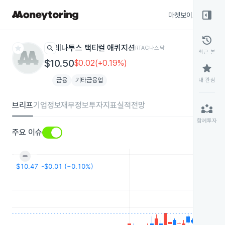
right_panel_open
마켓보이스
종목
history
star
search
레나투스 택티컬 애퀴지션
RTAC
나스닥
최근 본
$10.50
$0.02(+0.19%)
star
금융
기타금융업
내 관심
브리프
기업정보
재무정보
투자지표
실적전망
partner_exchange
함께투자
주요 이슈