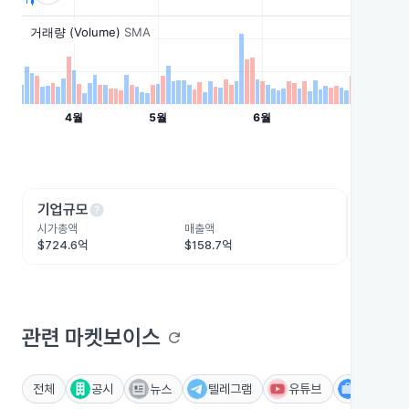
help
he
기업규모
수익성
시가총액
매출액
영업이익
$724.6억
$158.7억
$47억
관련 마켓보이스
refresh
전체
공시
뉴스
텔레그램
유튜브
IR