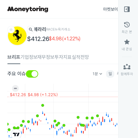
right_panel_open
마켓보이스
종목
history
star
search
페라리
RACE
뉴욕거래소
최근 본
$412.26
$4.98(+1.22%)
star
내 관심
브리프
기업정보
재무정보
투자지표
실적전망
partner_exchange
keyboard_arrow_down
주요 이슈
1분
일
주
월
분
함께투자