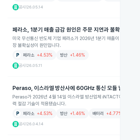
공시
26.05.14
|
페라소, 1분기 매출 급감 원인은 주문 지연과 불확실성
미국 무선통신 반도체 기업 페라소가 2026년 1분기 매출이 96만 3천
장 불확실성이 원인입니다.
페라소
+4.53%
방산
+1.46%
공시
26.05.11
|
Peraso, 이스라엘 방산사에 60GHz 통신 모듈 납품
Peraso가 2026년 4월 14일 이스라엘 방산업체 iNTACT에 군용 
력 절감 기술이 적용됐습니다.
페라소
+4.53%
방산
+1.46%
배터리
+4.77%
소프
공시
26.04.14
|