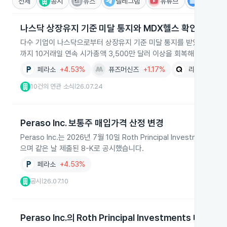
전체
공시
뉴스
텔레그램
유튜브
IR
나스닥 상장유지 기준 미달 통지와 MDX헬스 확인
다수 기업이 나스닥으로부터 상장유지 기준 미달 통지를 받았고 Quantum
까지 10거래일 연속 시가총액 3,500만 달러 이상을 회복해야 합니다.
페라소
+4.53%
퓨즈머신즈
+1.17%
리크테크 인
10건의 연관 소식
26.07.24
|
Peraso Inc. 보통주 매입가격 산정 변경
Peraso Inc.는 2026년 7월 10일 Roth Principal Inve
으며 같은 날 제출된 8-K로 공시했습니다.
페라소
+4.53%
공시
26.07.10
|
Peraso Inc.의 Roth Principal Investments 대상