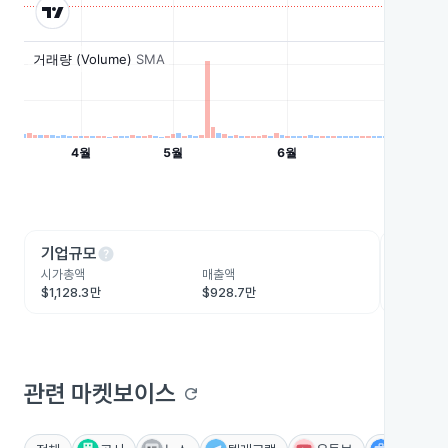
help
he
기업규모
수익성
시가총액
매출액
영업이익
$1,128.3만
$928.7만
-$695.
관련 마켓보이스
refresh