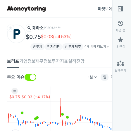
right_panel_open
마켓보이스
종목
history
star
search
페라소
PRSO
나스닥
최근 본
$0.75
$0.03(+4.53%)
star
반도체
전자기판
반도체제조
4개 테마 더보기
add
내 관심
브리프
기업정보
재무정보
투자지표
실적전망
partner_exchange
함께투자
keyboard_arrow_down
주요 이슈
1분
일
주
월
분