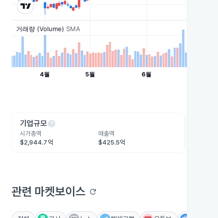
help
he
기업규모
수익성
시가총액
매출액
영업이익
$2,944.7억
$425.5억
$163.4
관련 마켓보이스
refresh