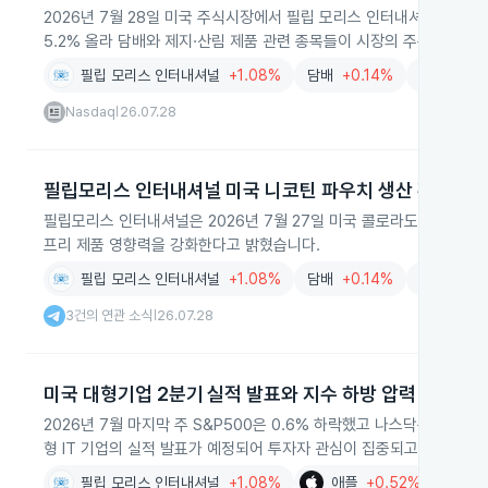
2026년 7월 28일 미국 주식시장에서 필립 모리스 인터내셔널과 알트
5.2% 올라 담배와 제지·산림 제품 관련 종목들이 시장의 주목을 받았
필립 모리스 인터내셔널
+1.08%
담배
+0.14%
제지
+0.
Nasdaq
26.07.28
|
필립모리스 인터내셔널 미국 니코틴 파우치 생산 확대 투
필립모리스 인터내셔널은 2026년 7월 27일 미국 콜로라도 오로라의 
프리 제품 영향력을 강화한다고 밝혔습니다.
필립 모리스 인터내셔널
+1.08%
담배
+0.14%
유통
-2.1
3건의 연관 소식
26.07.28
|
미국 대형기업 2분기 실적 발표와 지수 하방 압력
2026년 7월 마지막 주 S&P500은 0.6% 하락했고 나스닥은 2.1
형 IT 기업의 실적 발표가 예정되어 투자자 관심이 집중되고 있습니다.
필립 모리스 인터내셔널
+1.08%
애플
+0.52%
메