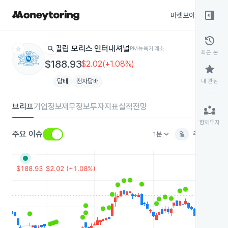
right_panel_open
마켓보이스
종목
history
star
search
필립 모리스 인터내셔널
PM
뉴욕거래소
최근 본
$188.93
$2.02(+1.08%)
star
담배
전자담배
내 관심
브리프
기업정보
재무정보
투자지표
실적전망
partner_exchange
함께투자
keyboard_arrow_down
주요 이슈
1분
일
주
월
분