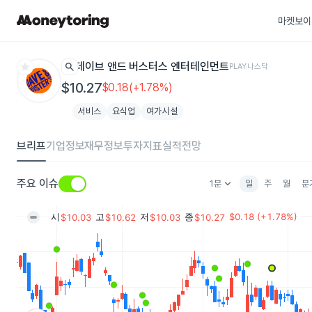
마켓보이
star
search
데이브 앤드 버스터스 엔터테인먼트
PLAY
나스닥
$10.27
$0.18(+1.78%)
서비스
요식업
여가시설
브리프
기업정보
재무정보
투자지표
실적전망
keyboard_arrow_down
주요 이슈
1분
일
주
월
분