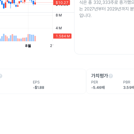
식은 총 332,333주로 증가했으
는 2027년부터 2029년까지 
입니다.
lp
help
가치평가
EPS
PER
PBR
-$1.88
-5.46배
3.59