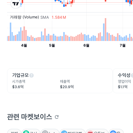
help
he
기업규모
수익성
시가총액
매출액
영업이익
$3.6억
$20.9억
$1.1억
관련 마켓보이스
refresh