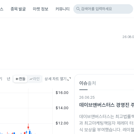
search
스
종목 발굴
마켓 정보
커뮤니티
검색어를 입력하세요
26.08.
기
년
캔들
라인
상세 차트 열기
이슈
출처
26.06.25
데이브앤버스터스 경영진 주
데이브앤버스터스는 최고법률책
과 최고마케팅책임자 제레미 터
식 보상을 부여했습니다. 레이첼