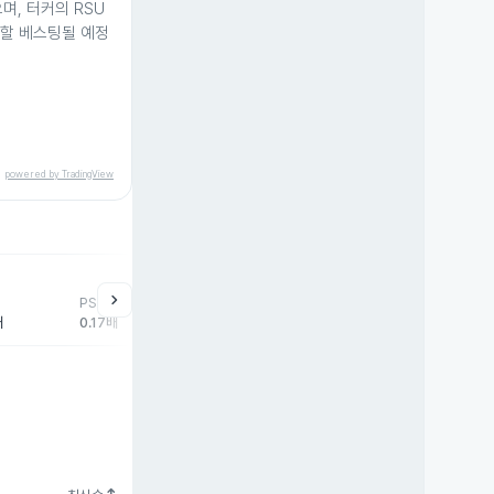
며, 터커의 RSU
분할 베스팅될 예정
powered by TradingView
chevron_right
PSR
배
0.17배