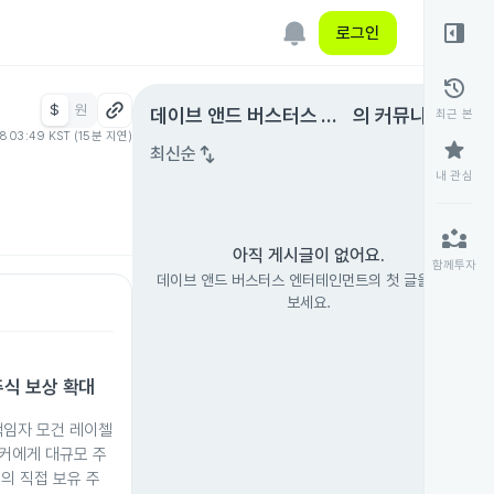
right_panel_open
로그인
history
$
원
expand_circle_right
데이브 앤드 버스터스 엔
의 커뮤니티
최근 본
08 03:49 KST (15분 지연)
터테인먼트
star
swap_vert
최신순
내 관심
partner_exchange
아직 게시글이 없어요.
함께투자
데이브 앤드 버스터스 엔터테인먼트의 첫 글을 남겨
보세요.
식 보상 확대
임자 모건 레이첼
커에게 대규모 주
의 직접 보유 주