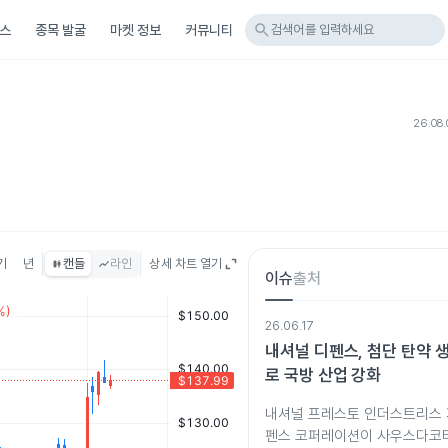
search
스
종목 발굴
마켓 정보
커뮤니티
검색어를 입력하세요
26.08.
기
년
캔들
라인
상세 차트 열기
이슈
출처
26.06.17
내셔널 디펜스, 첨단 탄약 
로 국방 산업 강화
내셔널 프레스토 인더스트리스 
펜스 코퍼레이션이 사우스다코