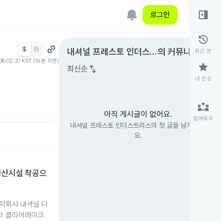
right_panel_open
로그인
history
$
원
expand_circle_right
내셔널 프레스토 인더스트
의 커뮤니티
최근 본
08 02:31 KST (15분 지연)
리스
star
swap_vert
최신순
내 관심
partner_exchange
아직 게시글이 없어요.
함께투자
내셔널 프레스토 인더스트리스의 첫 글을 남겨 보세
요.
생산시설 착공으
자회사 내셔널 디
타 클리어레이크