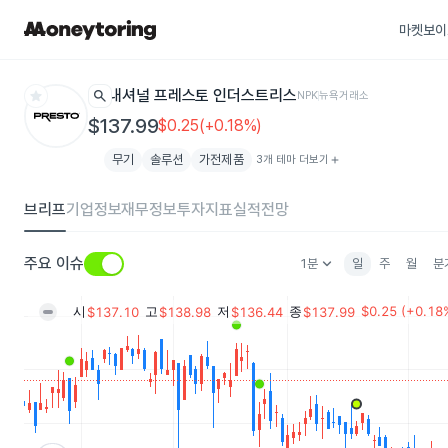
마켓보이
star
search
내셔널 프레스토 인더스트리스
NPK
뉴욕거래소
$137.99
$0.25(+0.18%)
무기
솔루션
가전제품
3개 테마 더보기
add
브리프
기업정보
재무정보
투자지표
실적전망
keyboard_arrow_down
주요 이슈
1분
일
주
월
분