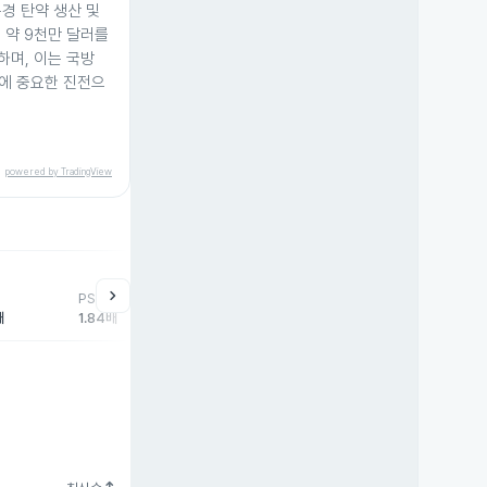
경 탄약 생산 및
 약 9천만 달러를
하며, 이는 국방
에 중요한 진전으
powered by TradingView
chevron_right
PSR
배
1.84배