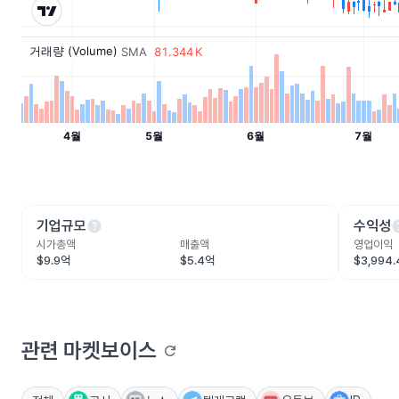
help
he
기업규모
수익성
시가총액
매출액
영업이익
$9.9억
$5.4억
$3,994
관련 마켓보이스
refresh