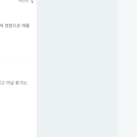
swap_vert
최신순
관세 영향으로 매출
했고 이날 종가는