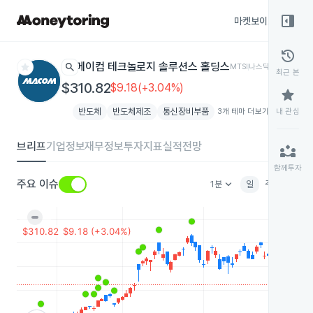
right_panel_open
마켓보이스
종목
history
star
search
메이컴 테크놀로지 솔루션스 홀딩스
MTSI
나스닥
최근 본
$310.82
$9.18(+3.04%)
star
반도체
반도체제조
통신장비부품
3개 테마 더보기
add
내 관심
브리프
기업정보
재무정보
투자지표
실적전망
partner_exchange
함께투자
keyboard_arrow_down
주요 이슈
1분
일
주
월
분