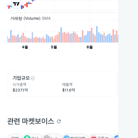
help
he
기업규모
수익성
시가총액
매출액
영업이익
$237.1억
$11.6억
$2.2억
관련 마켓보이스
refresh