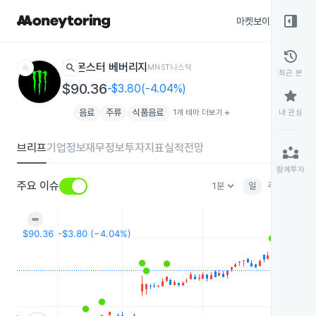
right_panel_open
마켓보이스
종목
history
star
search
몬스터 베버리지
MNST
나스닥
최근 본
$90.36
-$3.80(-4.04%)
star
음료
주류
식품음료
1개 테마 더보기
add
내 관심
브리프
기업정보
재무정보
투자지표
실적전망
partner_exchange
함께투자
keyboard_arrow_down
주요 이슈
1분
일
주
월
분