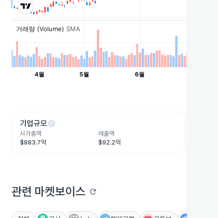
help
he
기업규모
수익성
시가총액
매출액
영업이익
$883.7억
$92.2억
$26.9억
관련 마켓보이스
refresh