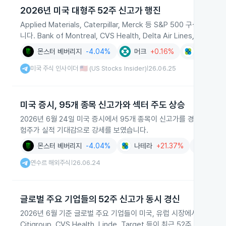
2026년 미국 대형주 52주 신고가 행진
Applied Materials, Caterpillar, Merck 등 S&P 50
니다. Bank of Montreal, CVS Health, Delta Air Lines,
몬스터 베버리지
-4.04%
머크
+0.16%
나테라
+
미국 주식 인사이더 🇺🇸 (US Stocks Insider)
26.06.25
|
미국 증시, 95개 종목 신고가와 섹터 주도 상승
2026년 6월 24일 미국 증시에서 95개 종목이 신고가를 경신하며
험주가 실적 기대감으로 강세를 보였습니다.
몬스터 베버리지
-4.04%
나테라
+21.37%
연수르 해
연수르 해외주식
26.06.24
|
글로벌 주요 기업들의 52주 신고가 동시 경신
2026년 6월 기준 글로벌 주요 기업들이 미국, 유럽 시장에서 동시다발적으로 5
Citigroup, CVS Health, Linde, Target 등이 최근 52주 최고가