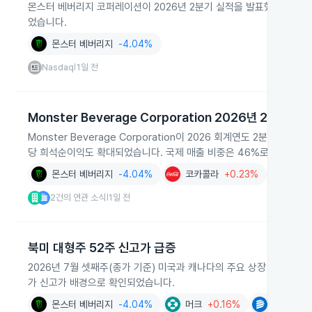
몬스터 베버리지 코퍼레이션이 2026년 2분기 실적을 발표했으며 매출은
었습니다.
몬스터 베버리지
-4.04%
Nasdaq
1일 전
|
Monster Beverage Corporation 2026년 2분기 실
Monster Beverage Corporation이 2026 회계연도 2분기 
당 희석순이익도 확대되었습니다. 국제 매출 비중은 46%로 높아졌고
몬스터 베버리지
-4.04%
코카콜라
+0.23%
식품음료
2건의 연관 소식
1일 전
|
북미 대형주 52주 신고가 급증
2026년 7월 셋째주(종가 기준) 미국과 캐나다의 주요 상장 기업들이
가 신고가 배경으로 확인되었습니다.
몬스터 베버리지
-4.04%
머크
+0.16%
도미니언 