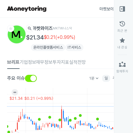
right_panel_open
마켓보이스
종목
history
star
search
마켓와이즈
MKTW
나스닥
최근 본
$21.34
$0.21(+0.99%)
star
온라인플랫폼서비스
IT서비스
내 관심
브리프
기업정보
재무정보
투자지표
실적전망
partner_exchange
함께투자
keyboard_arrow_down
주요 이슈
1분
일
주
월
분