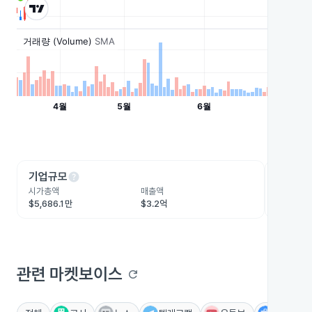
help
he
기업규모
수익성
시가총액
매출액
영업이익
$5,686.1만
$3.2억
$4,585
관련 마켓보이스
refresh