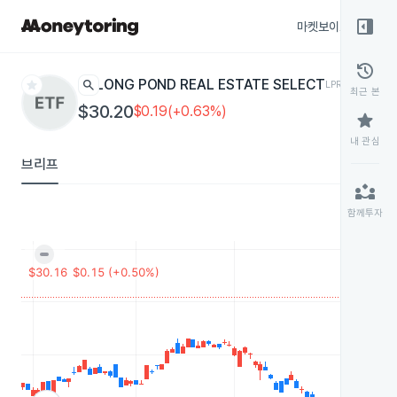
right_panel_open
마켓보이스
종목
history
star
search
LONG POND REAL ESTATE SELECT
LPRE
ETF
최근 본
$30.20
$0.19(+0.63%)
star
내 관심
브리프
partner_exchange
함께투자