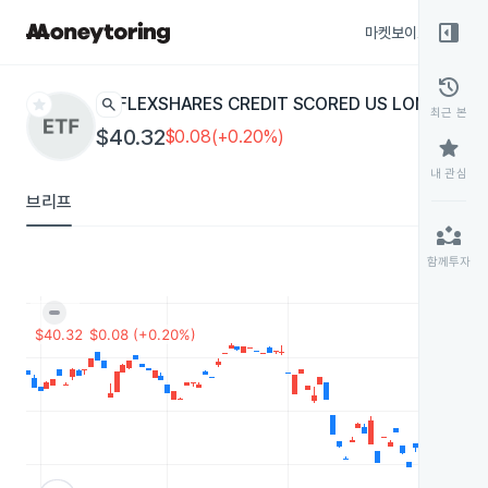
right_panel_open
마켓보이스
종목
history
star
search
FLEXSHARES CREDIT SCORED US LONG COR
최근 본
$40.32
$0.08(+0.20%)
star
내 관심
브리프
partner_exchange
함께투자