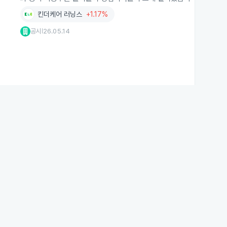
킨더케어 러닝스
+1.17%
공시
26.05.14
|