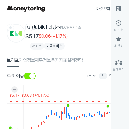
right_panel_open
마켓보이스
종목
history
star
search
킨더케어 러닝스
KLC
뉴욕거래소
최근 본
$5.17
$0.06(+1.17%)
star
서비스
교육서비스
내 관심
브리프
기업정보
재무정보
투자지표
실적전망
partner_exchange
함께투자
keyboard_arrow_down
주요 이슈
1분
일
주
월
분