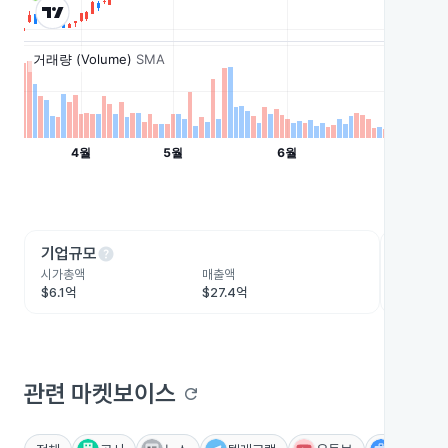
help
he
기업규모
수익성
시가총액
매출액
영업이익
$6.1억
$27.4억
$1.3억
관련 마켓보이스
refresh