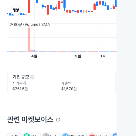
help
he
기업규모
수익성
시가총액
매출액
영업이익
$761.5만
$1,578만
$13.8만
관련 마켓보이스
refresh