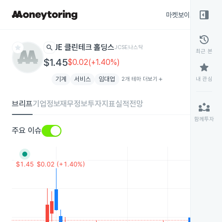
right_panel_open
마켓보이스
종목
history
star
search
JE 클린테크 홀딩스
JCSE
나스닥
최근 본
$1.45
$0.02(+1.40%)
star
기계
서비스
임대업
2개 테마 더보기
add
내 관심
브리프
기업정보
재무정보
투자지표
실적전망
partner_exchange
함께투자
주요 이슈