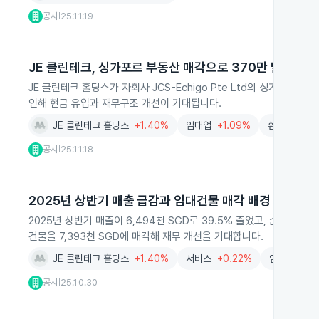
공시
25.11.19
|
JE 클린테크, 싱가포르 부동산 매각으로 370만 달러 이익
JE 클린테크 홀딩스가 자회사 JCS-Echigo Pte Ltd의 싱가포
인해 현금 유입과 재무구조 개선이 기대됩니다.
JE 클린테크 홀딩스
+1.40%
임대업
+1.09%
환경산업
+
공시
25.11.18
|
2025년 상반기 매출 급감과 임대건물 매각 배경
2025년 상반기 매출이 6,494천 SGD로 39.5% 줄었고, 순손실 8
건물을 7,393천 SGD에 매각해 재무 개선을 기대합니다.
JE 클린테크 홀딩스
+1.40%
서비스
+0.22%
임대업
+1.
공시
25.10.30
|