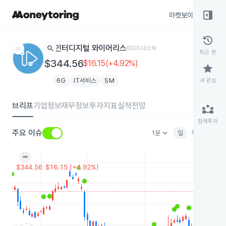
right_panel_open
마켓보이스
종목
history
star
search
인터디지털 와이어리스
IDCC
나스닥
최근 본
$344.56
$16.15(+4.92%)
star
6G
IT서비스
SM
내 관심
브리프
기업정보
재무정보
투자지표
실적전망
partner_exchange
함께투자
keyboard_arrow_down
주요 이슈
1분
일
주
월
분