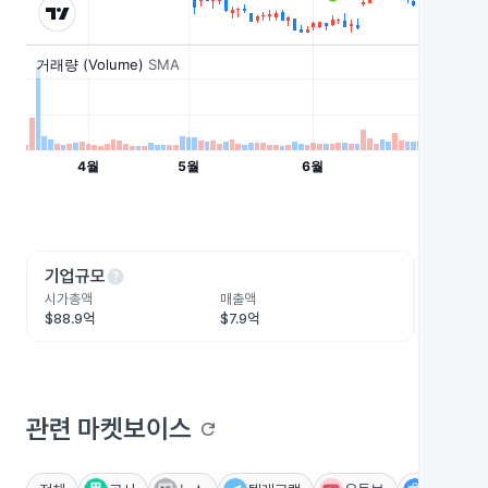
help
he
기업규모
수익성
시가총액
매출액
영업이익
$88.9억
$7.9억
$3.5억
관련 마켓보이스
refresh