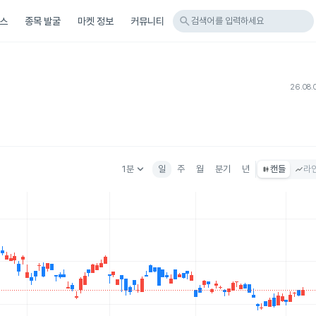
search
스
종목 발굴
마켓 정보
커뮤니티
검색어를 입력하세요
26.08.
keyboard_arrow_down
1분
일
주
월
분기
년
캔들
라