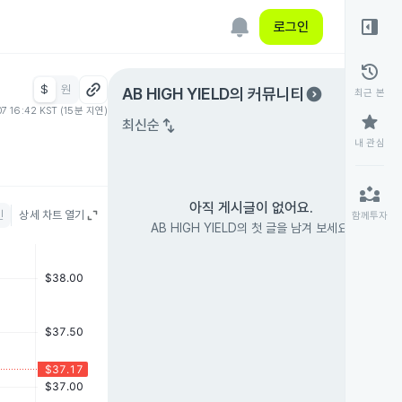
right_panel_open
로그인
history
$
원
expand_circle_right
AB HIGH YIELD
의 커뮤니티
최근 본
07 16:42 KST (15분 지연)
star
swap_vert
최신순
내 관심
partner_exchange
아직 게시글이 없어요.
인
상세 차트 열기
함께투자
AB HIGH YIELD의 첫 글을 남겨 보세요.