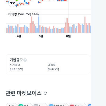
help
he
기업규모
수익성
시가총액
매출액
영업이익
$840.5억
$49.7억
$23.6억
관련 마켓보이스
refresh