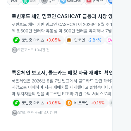
전체
공시
뉴스
텔레그램
유튜브
IR
로빈후드 체인 밈코인 CASHCAT 급등과 시장 양극화
로빈후드 체인 기반 밈코인 CASHCAT이 2026년 8월 초 1주일 동
액 8,600만 달러와 유동성 약 500만 달러를 유지하나 7월 중순 최고
로빈훗 마케츠
+3.05%
밈코인
-2.84%
유니스왑
토큰포스트
13시간 전
|
룩온체인 보고서, 콜드카드 해킹 자금 재배치 확인
룩온체인은 2026년 8월 7일 발표에서 콜드카드 관련 해커가 2055 BTC
지갑으로 이체하며 자금 재배치를 재개했다고 밝혔습니다. 보고서는 콜드
과 투자자들의 현물 비트코인 ETF와 기관 수탁 서비스로의 자금 이동
로빈훗 마케츠
+3.05%
비트코인
+0.15%
불리쉬
3건의 연관 소식
14시간 전
|