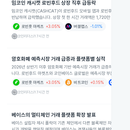
밈코인 캐시캣 로빈후드 상장 직후 급등락
밈코인 캐시캣(CASHCAT)이 로빈후드 모바일 앱과 로빈후드 레전드
반납하며 급락했습니다. 상장 첫 한 시간 거래액은 1,720만 달러였고 
로빈훗 마케츠
+3.05%
버블맵스
-1.01%
코인리더스
17시간 전
|
암호화폐 예측시장 거래 급증과 플랫폼별 실적
2026년 상반기 이후 암호화폐 기반 예측시장 거래가 급증하면서 칼시
니다. 로빈후드 마켓츠와 코인베이스 글로벌은 예측시장 부문에서 기록
로빈훗 마케츠
+3.05%
비트코인
+0.15%
코인베
코인리더스
17시간 전
|
베이스의 멀티체인 거래 플랫폼 확장 발표
베이스 설립자 제시 폴락이 기존 체인에서 다른 블록체인 자산과 기능을
시가 개발을 책임질 예정이며 베이스는 경쟁사들의 블록체인 진출을 