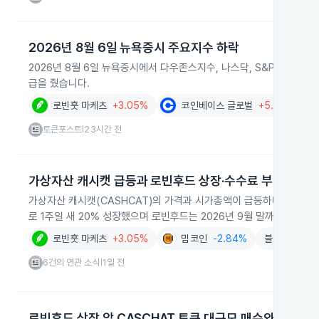
2026년 8월 6일 뉴욕증시 주요지수 하락
2026년 8월 6일 뉴욕증시에서 다우존스지수, 나스닥, S&P 500
급을 줬습니다.
로빈훗 마케츠
+3.05%
코인베이스 글로벌
+5.74%
토큰포스트
23시간 전
|
가상자산 캐시캣 급등과 로빈후드 상장·수수료 부담
가상자산 캐시캣(CASHCAT)의 가격과 시가총액이 급등하며 변동성이 
로 1주일 새 20% 성장했으며 로빈후드는 2026년 9월 말까지 가스
로빈훗 마케츠
+3.05%
밈코인
-2.84%
블록체인
-1
6건의 연관 소식
1일 전
|
로빈후드 상장 앞 CASCHAT 토큰 대규모 매수와 평가익