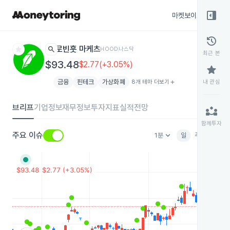
right_panel_open
마켓보이스
종목
history
star
search
로빈훗 마케츠
HOOD
나스닥
최근 본
$93.48
$2.77(+3.05%)
star
금융
핀테크
가상화폐
8개 테마 더보기
add
내 관심
브리프
기업정보
재무정보
투자지표
실적전망
partner_exchange
함께투자
keyboard_arrow_down
주요 이슈
1분
일
주
월
분