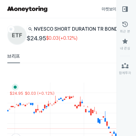
right_panel_open
마켓보이스
종목
history
star
search
INVESCO SHORT DURATION TR BOND
GTOS
ETF
최근 본
$24.95
$0.03(+0.12%)
star
내 관심
브리프
partner_exchange
함께투자