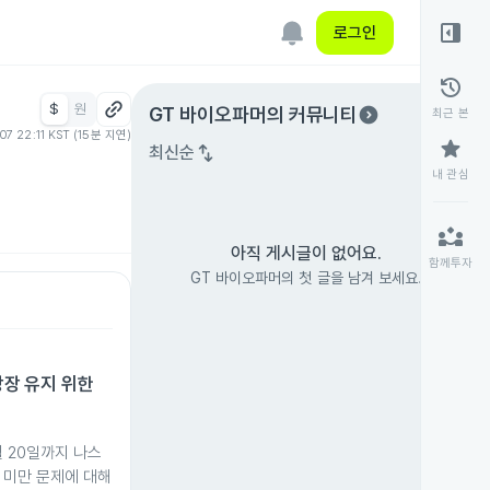
right_panel_open
로그인
history
$
원
expand_circle_right
GT 바이오파머
의 커뮤니티
최근 본
.07 22:11 KST (15분 지연)
star
swap_vert
최신순
내 관심
partner_exchange
아직 게시글이 없어요.
함께투자
GT 바이오파머의 첫 글을 남겨 보세요.
 상장 유지 위한
5월 20일까지 나스
러 미만 문제에 대해