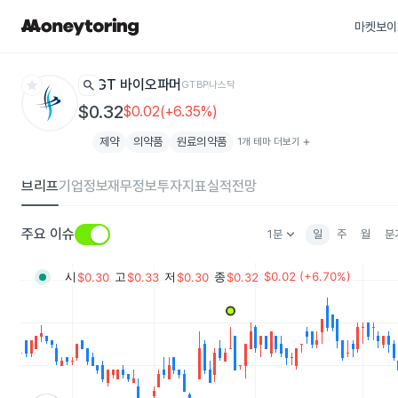
마켓보이
star
search
GT 바이오파머
GTBP
나스닥
$0.32
$0.02(+6.35%)
제약
의약품
원료의약품
1개 테마 더보기
add
브리프
기업정보
재무정보
투자지표
실적전망
keyboard_arrow_down
주요 이슈
1분
일
주
월
분