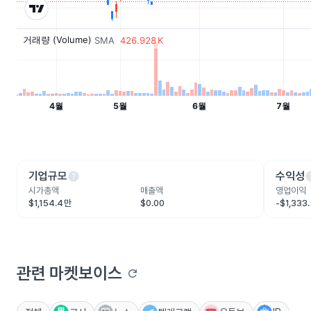
help
he
기업규모
수익성
시가총액
매출액
영업이익
$1,154.4만
$0.00
-$1,333
관련 마켓보이스
refresh