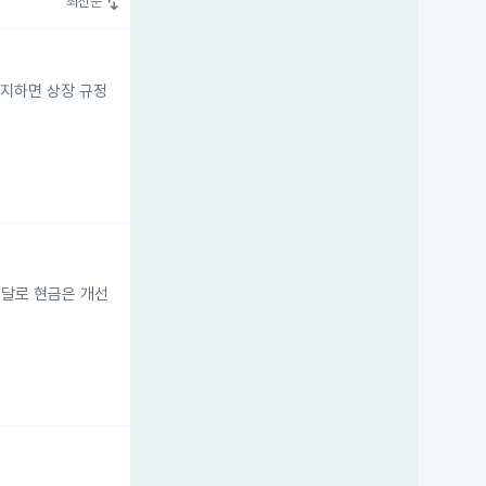
swap_vert
최신순
 유지하면 상장 규정
조달로 현금은 개선