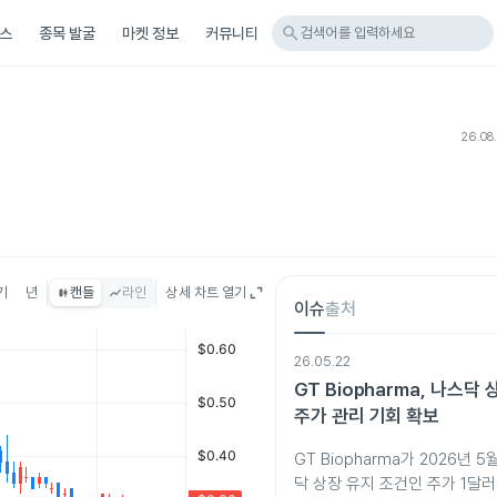
search
스
종목 발굴
마켓 정보
커뮤니티
검색어를 입력하세요
26.08
기
년
캔들
라인
상세 차트 열기
이슈
출처
26.05.22
GT Biopharma, 나스닥
주가 관리 기회 확보
GT Biopharma가 2026년 
닥 상장 유지 조건인 주가 1달