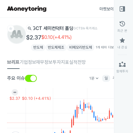
right_panel_open
마켓보이스
종목
history
star
search
GCT 세미컨덕터 홀딩
GCTS
뉴욕거래소
최근 본
$2.37
$0.10(+4.41%)
star
반도체
반도체제조
비메모리반도체
1개 테마 더보기
add
내 관심
브리프
기업정보
재무정보
투자지표
실적전망
partner_exchange
함께투자
keyboard_arrow_down
주요 이슈
1분
일
주
월
분