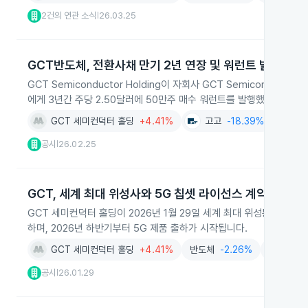
2건의 연관 소식
26.03.25
|
GCT반도체, 전환사채 만기 2년 연장 및 워런트 발행
GCT Semiconductor Holding이 자회사 GCT Semiconducto
에게 3년간 주당 2.50달러에 50만주 매수 워런트를 발행했습니다.
GCT 세미컨덕터 홀딩
+4.41%
고고
-18.39%
공시
26.02.25
|
GCT, 세계 최대 위성사와 5G 칩셋 라이선스 계약 체결
GCT 세미컨덕터 홀딩이 2026년 1월 29일 세계 최대 위성통신 사
하며, 2026년 하반기부터 5G 제품 출하가 시작됩니다.
GCT 세미컨덕터 홀딩
+4.41%
반도체
-2.26%
솔루션
-
공시
26.01.29
|