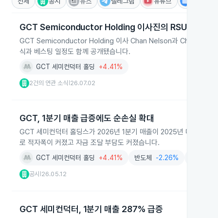
전체
공시
뉴스
텔레그램
유튜브
IR
GCT Semiconductor Holding 이사진의 RSU 취득과
GCT Semiconductor Holding 이사 Chan Nelson과 Chun
식과 베스팅 일정도 함께 공개됐습니다.
GCT 세미컨덕터 홀딩
+4.41%
2건의 연관 소식
26.07.02
|
GCT, 1분기 매출 급증에도 순손실 확대
GCT 세미컨덕터 홀딩스가 2026년 1분기 매출이 2025년 대비 284
로 적자폭이 커졌고 자금 조달 부담도 커졌습니다.
GCT 세미컨덕터 홀딩
+4.41%
반도체
-2.26%
서비스
-
공시
26.05.12
|
GCT 세미컨덕터, 1분기 매출 287% 급증