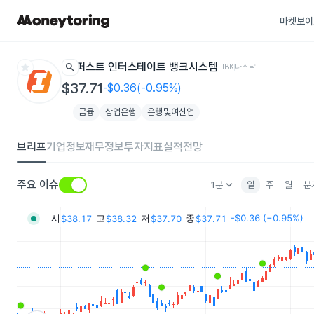
마켓보이
star
search
퍼스트 인터스테이트 뱅크시스템
FIBK
나스닥
$37.71
-$0.36(-0.95%)
금융
상업은행
은행및여신업
브리프
기업정보
재무정보
투자지표
실적전망
keyboard_arrow_down
주요 이슈
1분
일
주
월
분