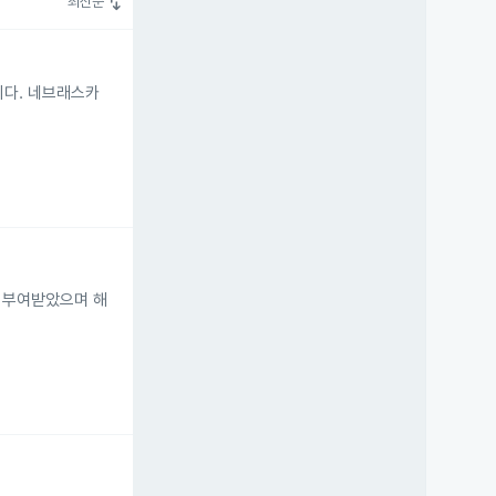
swap_vert
최신순
니다. 네브래스카
주를 부여받았으며 해