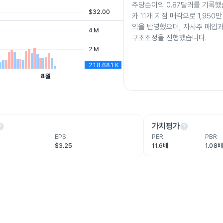
주당순이익 0.87달러를 기록했
카 11개 지점 매각으로 1,950
익을 반영했으며, 자사주 매입
구조조정을 진행했습니다.
lp
help
가치평가
EPS
PER
PBR
$3.25
11.6배
1.08배