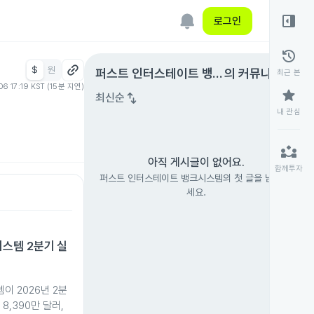
right_panel_open
로그인
history
$
원
expand_circle_right
퍼스트 인터스테이트 뱅크
의 커뮤니티
최근 본
06 17:19 KST (15분 지연)
시스템
star
swap_vert
최신순
내 관심
partner_exchange
아직 게시글이 없어요.
함께투자
퍼스트 인터스테이트 뱅크시스템의 첫 글을 남겨 보
세요.
스템 2분기 실
 2026년 2분
8,390만 달러,