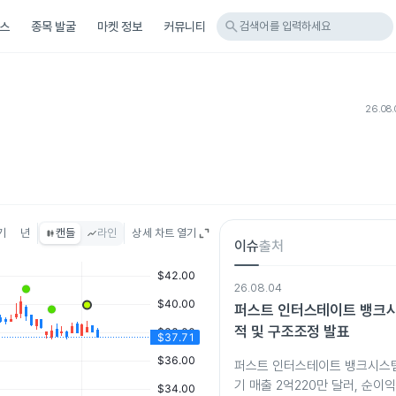
search
스
종목 발굴
마켓 정보
커뮤니티
검색어를 입력하세요
26.08.
기
년
캔들
라인
상세 차트 열기
이슈
출처
26.08.04
퍼스트 인터스테이트 뱅크시
적 및 구조조정 발표
퍼스트 인터스테이트 뱅크시스템이
기 매출 2억220만 달러, 순이익 