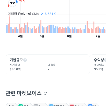
help
he
기업규모
수익성
시가총액
매출액
영업이익
$36.6억
-
$5.3억
관련 마켓보이스
refresh