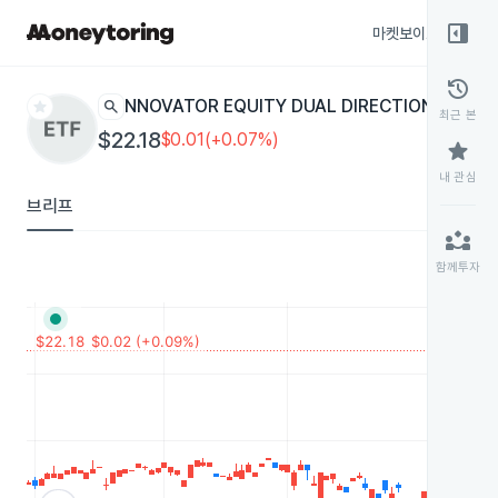
right_panel_open
마켓보이스
종목
history
star
search
INNOVATOR EQUITY DUAL DIRECTIONAL 15 B
최근 본
$22.18
$0.01(+0.07%)
star
내 관심
브리프
partner_exchange
함께투자