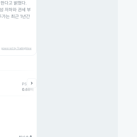
지한다고 밝혔다.
성 저하와 관세 부
주가는 최근 1년간
powered by TradingView
chevron_right
PSR
0.68배