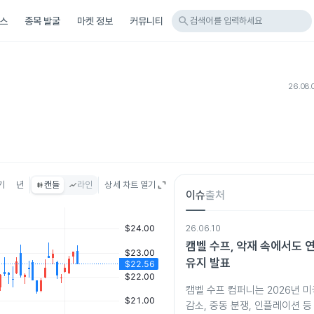
search
스
종목 발굴
마켓 정보
커뮤니티
검색어를 입력하세요
26.08.
기
년
캔들
라인
상세 차트 열기
이슈
출처
26.06.10
캠벨 수프, 악재 속에서도 
유지 발표
캠벨 수프 컴퍼니는 2026년 미
감소, 중동 분쟁, 인플레이션 