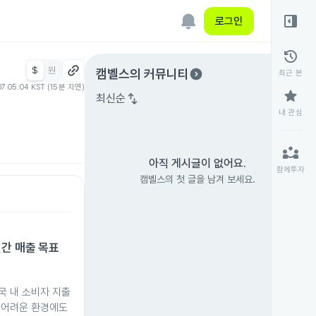
right_panel_open
로그인
history
$
원
expand_circle_right
캠벨스
의 커뮤니티
최근 본
07 05:04 KST (15분 지연)
star
swap_vert
최신순
내 관심
partner_exchange
아직 게시글이 없어요.
함께투자
캠벨스의 첫 글을 남겨 보세요.
연간 매출 목표
국 내 소비자 지출
등 어려운 환경에도