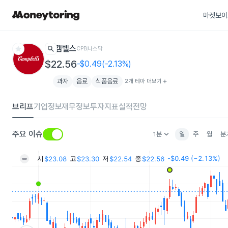
마켓보이
star
search
캠벨스
CPB
나스닥
$22.56
-$0.49(-2.13%)
과자
음료
식품음료
2개 테마 더보기
add
브리프
기업정보
재무정보
투자지표
실적전망
keyboard_arrow_down
주요 이슈
1분
일
주
월
분