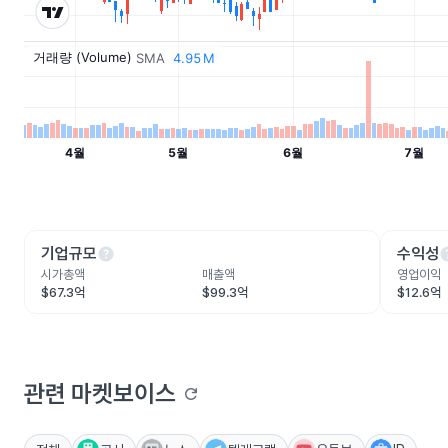
help
he
기업규모
수익성
시가총액
매출액
영업이익
$67.3억
$99.3억
$12.6억
관련 마켓보이스
refresh