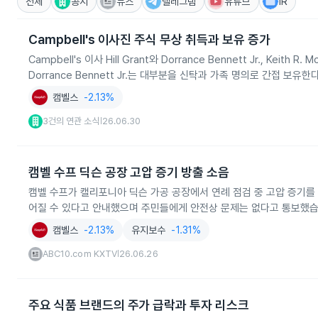
전체
공시
뉴스
텔레그램
유튜브
IR
Campbell's 이사진 주식 무상 취득과 보유 증가
Campbell's 이사 Hill Grant와 Dorrance Bennett Jr., Ke
Dorrance Bennett Jr.는 대부분을 신탁과 가족 명의로 간접 보유
캠벨스
-2.13%
3건의 연관 소식
26.06.30
|
캠벨 수프 딕슨 공장 고압 증기 방출 소음
캠벨 수프가 캘리포니아 딕슨 가공 공장에서 연례 점검 중 고압 증기를 
어질 수 있다고 안내했으며 주민들에게 안전상 문제는 없다고 통보했습
캠벨스
-2.13%
유지보수
-1.31%
ABC10.com KXTV
26.06.26
|
주요 식품 브랜드의 주가 급락과 투자 리스크