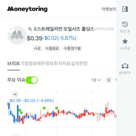
right_panel_open
마켓보이스
종목
history
star
search
오스트레일리안 오일시즈 홀딩스
COOT
나스닥
최근 본
$0.39
-$0.02(-5.87%)
star
사료
식품음료
식품첨가물
내 관심
브리프
기업정보
재무정보
투자지표
실적전망
partner_exchange
함께투자
keyboard_arrow_down
주요 이슈
1분
일
주
월
분