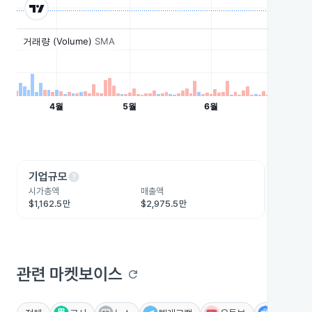
help
he
기업규모
수익성
시가총액
매출액
영업이익
$1,162.5만
$2,975.5만
$12.5만
관련 마켓보이스
refresh