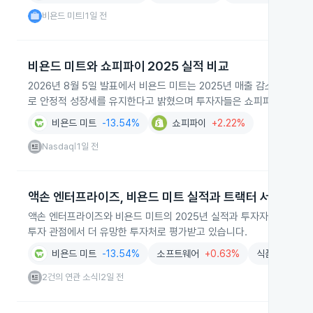
비욘드 미트
1일 전
|
비욘드 미트와 쇼피파이 2025 실적 비교
2026년 8월 5일 발표에서 비욘드 미트는 2025년 매출 감소와 법
로 안정적 성장세를 유지한다고 밝혔으며 투자자들은 쇼피파이를 더 높
비욘드 미트
-13.54%
쇼피파이
+2.22%
Nasdaq
1일 전
|
액손 엔터프라이즈, 비욘드 미트 실적과 트랙터 서플라이
액손 엔터프라이즈와 비욘드 미트의 2025년 실적과 투자자 반응을 중
투자 관점에서 더 유망한 투자처로 평가받고 있습니다.
비욘드 미트
-13.54%
소프트웨어
+0.63%
식품음료
+1.
2건의 연관 소식
2일 전
|