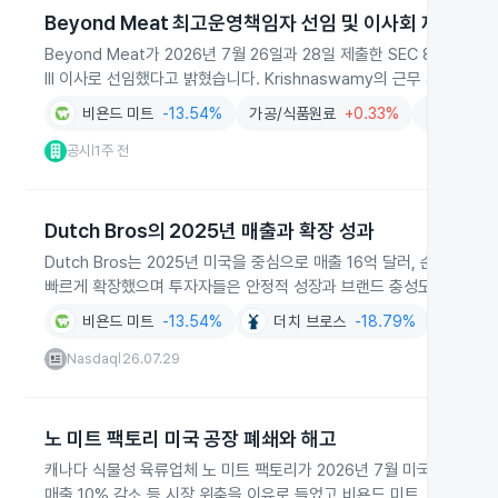
Beyond Meat 최고운영책임자 선임 및 이사회 재편
Beyond Meat가 2026년 7월 26일과 28일 제출한 SEC 8-K에서 B
III 이사로 선임했다고 밝혔습니다. Krishnaswamy의 근무 시작일
비욘드 미트
-13.54%
가공/식품원료
+0.33%
식품음료
+
공시
1주 전
|
Dutch Bros의 2025년 매출과 확장 성과
Dutch Bros는 2025년 미국을 중심으로 매출 16억 달러, 순이익 
빠르게 확장했으며 투자자들은 안정적 성장과 브랜드 충성도를 긍정적
비욘드 미트
-13.54%
더치 브로스
-18.79%
식품음료
Nasdaq
26.07.29
|
노 미트 팩토리 미국 공장 폐쇄와 해고
캐나다 식물성 육류업체 노 미트 팩토리가 2026년 7월 미국 워싱턴 주
매출 10% 감소 등 시장 위축을 이유로 들었고 비욘드 미트, 플란타도