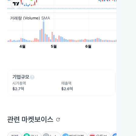
help
he
기업규모
수익성
시가총액
매출액
영업이익
$2.7억
$2.6억
-$1.9억
관련 마켓보이스
refresh