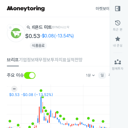
right_panel_open
마켓보이스
종목
history
star
search
비욘드 미트
BYND
나스닥
최근 본
$0.53
-$0.08(-13.54%)
star
식품음료
내 관심
브리프
기업정보
재무정보
투자지표
실적전망
partner_exchange
함께투자
keyboard_arrow_down
주요 이슈
1분
일
주
월
분