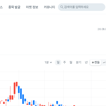
search
스
종목 발굴
마켓 정보
커뮤니티
검색어를 입력하세요
26.08.
keyboard_arrow_down
1분
일
주
월
분기
년
캔들