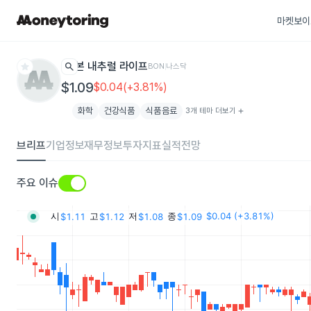
마켓보이
star
search
본 내추럴 라이프
BON
나스닥
$1.09
$0.04(+3.81%)
화학
건강식품
식품음료
3개 테마 더보기
add
브리프
기업정보
재무정보
투자지표
실적전망
주요 이슈