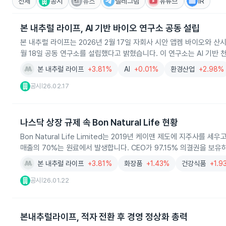
전체
공시
뉴스
텔레그램
유튜브
IR
본 내추럴 라이프, AI 기반 바이오 연구소 공동 설립
본 내추럴 라이프는 2026년 2월 17일 자회사 시안 앱켐 바이오와 산
월 18일 공동 연구소를 설립했다고 밝혔습니다. 이 연구소는 AI 기
본 내추럴 라이프
+3.81%
AI
+0.01%
환경산업
+2.98%
공시
26.02.17
|
나스닥 상장 규제 속 Bon Natural Life 현황
Bon Natural Life Limited는 2019년 케이맨 제도에 지주사
매출의 70%는 원료에서 발생합니다. CEO가 97.15% 의결권을 보유하
본 내추럴 라이프
+3.81%
화장품
+1.43%
건강식품
+1.9
공시
26.01.22
|
본내추럴라이프, 적자 전환 후 경영 정상화 총력