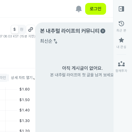
right_panel_open
로그인
history
$
원
expand_circle_right
본 내추럴 라이프
의 커뮤니티
최근 본
07 08:03 KST (15분 지연)
star
swap_vert
최신순
내 관심
partner_exchange
아직 게시글이 없어요.
함께투자
본 내추럴 라이프의 첫 글을 남겨 보세요.
라인
상세 차트 열기