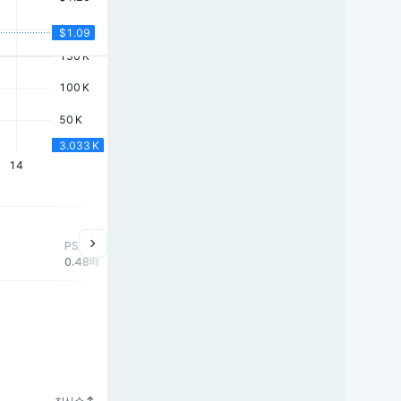
chevron_right
PSR
0.48배