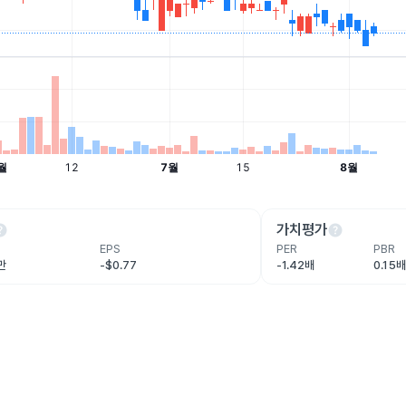
lp
help
가치평가
EPS
PER
PBR
3만
-$0.77
-1.42배
0.15배