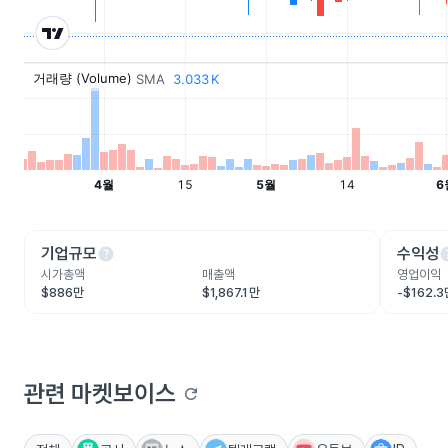
help
he
기업규모
수익성
시가총액
매출액
영업이익
$886만
$1,867.1만
-$162.
관련 마켓보이스
refresh