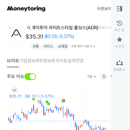
right_panel_open
마켓보이스
종목
history
star
search
에이투어 라이프스타일 홀딩스(ADR)
ATAT
나스닥
최근 본
$35.31
-$0.13(-0.37%)
star
유통
서비스
소매업
3개 테마 더보기
add
내 관심
브리프
기업정보
재무정보
투자지표
실적전망
partner_exchange
함께투자
keyboard_arrow_down
주요 이슈
1분
일
주
월
분