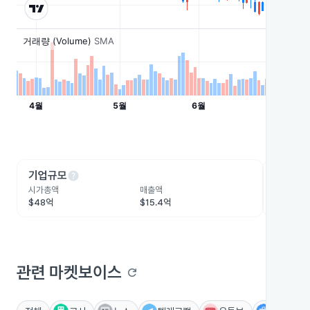
help
he
기업규모
수익성
시가총액
매출액
영업이익
$48억
$15.4억
$3.4억
관련 마켓보이스
refresh