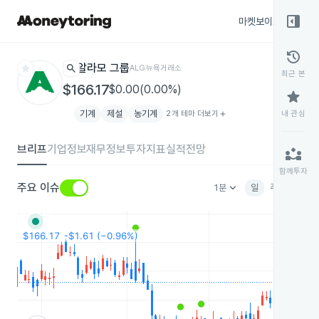
right_panel_open
마켓보이스
종목
history
star
search
알라모 그룹
ALG
뉴욕거래소
최근 본
$166.17
$0.00(0.00%)
star
기계
제설
농기계
2개 테마 더보기
add
내 관심
브리프
기업정보
재무정보
투자지표
실적전망
partner_exchange
함께투자
keyboard_arrow_down
주요 이슈
1분
일
주
월
분