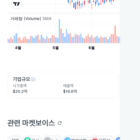
help
he
기업규모
수익성
시가총액
매출액
영업이익
$20.2억
$16.6억
$1.6억
관련 마켓보이스
refresh