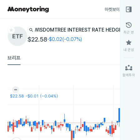
right_panel_open
마켓보이스
종목
history
star
search
WISDOMTREE INTEREST RATE HEDGED US 
최근 본
$22.58
-$0.02(-0.07%)
star
내 관심
브리프
partner_exchange
함께투자