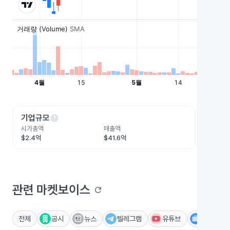
help
he
기업규모
수익성
시가총액
매출액
영업이익
$2.4억
$41.6억
$40.3억
관련 마켓보이스
refresh
전체
공시
뉴스
텔레그램
유튜브
IR