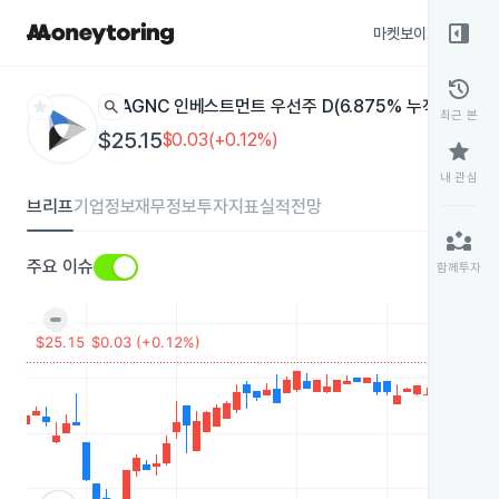
right_panel_open
마켓보이스
종목
history
star
search
AGNC 인베스트먼트 우선주 D(6.875% 누적 상환)
AG
최근 본
$25.15
$0.03(+0.12%)
star
내 관심
브리프
기업정보
재무정보
투자지표
실적전망
partner_exchange
주요 이슈
함께투자