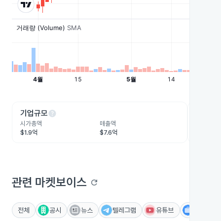
help
he
기업규모
수익성
시가총액
매출액
영업이익
$1.9억
$7.6억
$1.3억
관련 마켓보이스
refresh
전체
공시
뉴스
텔레그램
유튜브
IR