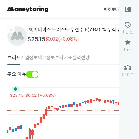
right_panel_open
마켓보이스
종목
history
star
search
아다마스 트러스트 우선주 E(7.875% 누적 상환)
ADAM
최근 본
$25.15
$0.02(+0.08%)
star
내 관심
브리프
기업정보
재무정보
투자지표
실적전망
partner_exchange
주요 이슈
함께투자