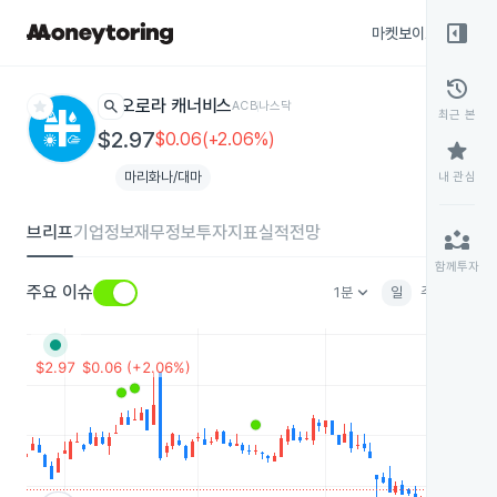
right_panel_open
마켓보이스
종목
history
star
search
오로라 캐너비스
ACB
나스닥
최근 본
$2.97
$0.06(+2.06%)
star
마리화나/대마
내 관심
브리프
기업정보
재무정보
투자지표
실적전망
partner_exchange
함께투자
keyboard_arrow_down
주요 이슈
1분
일
주
월
분