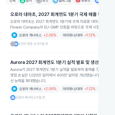
전체
공시
뉴스
텔레그램
유튜브
IR
오로라 대마초, 2027 회계연도 1분기 국제 매출 확대
오로라 대마초는 2027 회계연도 1분기에 국제 의료용 대마초 매출을 17
Flower Company의 EU-GMP 인증을 바탕으로 국제 시장과 고마
오로라 캐너비스
+2.06%
마리화나/대마
+1.12%
도매업
+
2건의 연관 소식
1일 전
|
Aurora 2027 회계연도 1분기 실적 발표 및 생산능력 확
Aurora가 2027 회계연도 1분기 실적을 발표하며 총매출 7,080만 
영업 손실은 1,020만 달러에서 400만 달러로 개선됐습니다. 회사는 현금 
산 능력을 확대했습니다.
오로라 캐너비스
+2.06%
마리화나/대마
+1.12%
오로라 캐너비스
1일 전
|