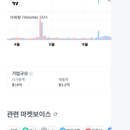
help
he
기업규모
수익성
시가총액
매출액
영업이익
$1.8억
$3.2억
-$2,210
관련 마켓보이스
refresh