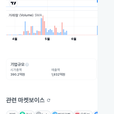
help
he
기업규모
수익성
시가총액
매출액
영업이익
390.2억원
1,932억원
-591.5
관련 마켓보이스
refresh