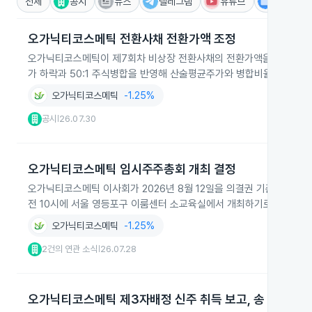
전체
공시
뉴스
텔레그램
유튜브
IR
오가닉티코스메틱 전환사채 전환가액 조정
오가닉티코스메틱이 제7회차 비상장 전환사채의 전환가액을 6,800원으로
가 하락과 50:1 주식병합을 반영해 산술평균주가와 병합비율을 적용
오가닉티코스메틱
-1.25%
공시
26.07.30
|
오가닉티코스메틱 임시주주총회 개최 결정
오가닉티코스메틱 이사회가 2026년 8월 12일을 의결권 기준일로 정
전 10시에 서울 영등포구 이룸센터 소교육실에서 개최하기로 했습니다
오가닉티코스메틱
-1.25%
2건의 연관 소식
26.07.28
|
오가닉티코스메틱 제3자배정 신주 취득 보고, 송 루텡 8.7