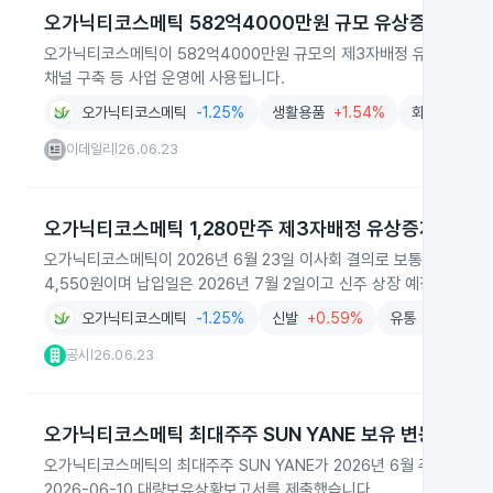
오가닉티코스메틱 582억4000만원 규모 유상증자 결정
오가닉티코스메틱이 582억4000만원 규모의 제3자배정 유상증자를 통
채널 구축 등 사업 운영에 사용됩니다.
오가닉티코스메틱
-1.25%
생활용품
+1.54%
화장품
+1.
이데일리
26.06.23
|
오가닉티코스메틱 1,280만주 제3자배정 유상증자
오가닉티코스메틱이 2026년 6월 23일 이사회 결의로 보통주 1,28
4,550원이며 납입일은 2026년 7월 2일이고 신주 상장 예정일은 20
오가닉티코스메틱
-1.25%
신발
+0.59%
유통
-0.95%
공시
26.06.23
|
오가닉티코스메틱 최대주주 SUN YANE 보유 변동 보고
오가닉티코스메틱의 최대주주 SUN YANE가 2026년 6월 주식병합에
2026-06-10 대량보유상황보고서를 제출했습니다.