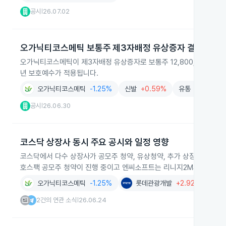
공시
26.07.02
|
오가닉티코스메틱 보통주 제3자배정 유상증자 결정
오가닉티코스메틱이 제3자배정 유상증자로 보통주 12,800,000주를 신
년 보호예수가 적용됩니다.
오가닉티코스메틱
-1.25%
신발
+0.59%
유통
-0.95%
공시
26.06.30
|
코스닥 상장사 동시 주요 공시와 일정 영향
코스닥에서 다수 상장사가 공모주 청약, 유상청약, 추가 상장, 사명 변
호스팩 공모주 청약이 진행 중이고 엔씨소프트는 리니지2M의 중국 서비
오가닉티코스메틱
-1.25%
롯데관광개발
+2.92%
시장
2건의 연관 소식
26.06.24
|