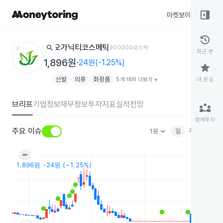
right_panel_open
마켓보이스
종목
history
star
search
오가닉티코스메틱
900300
코스닥
최근 본
1,896원
-24원(-1.25%)
star
신발
의류
화장품
5개 테마 더보기
add
내 관심
브리프
기업정보
재무정보
투자지표
실적전망
partner_exchange
함께투자
keyboard_arrow_down
주요 이슈
1분
일
주
월
분