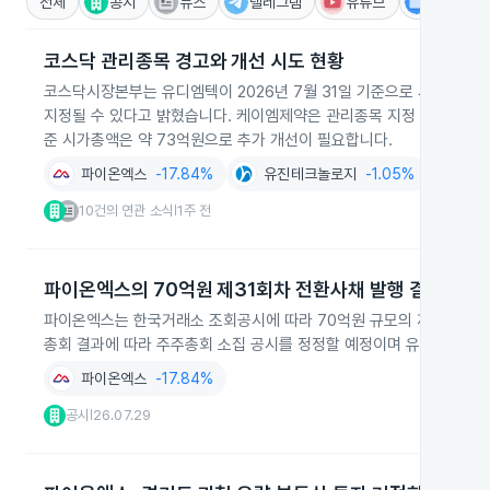
전체
공시
뉴스
텔레그램
유튜브
IR
코스닥 관리종목 경고와 개선 시도 현황
코스닥시장본부는 유디엠텍이 2026년 7월 31일 기준으로 시가총액이
지정될 수 있다고 밝혔습니다. 케이엠제약은 관리종목 지정 이후 유상증자
준 시가총액은 약 73억원으로 추가 개선이 필요합니다.
파이온엑스
-17.84%
유진테크놀로지
-1.05%
조
10건의 연관 소식
1주 전
|
파이온엑스의 70억원 제31회차 전환사채 발행 결정
파이온엑스는 한국거래소 조회공시에 따라 70억원 규모의 제31회차 
총회 결과에 따라 주주총회 소집 공시를 정정할 예정이며 유상증자 등
파이온엑스
-17.84%
공시
26.07.29
|