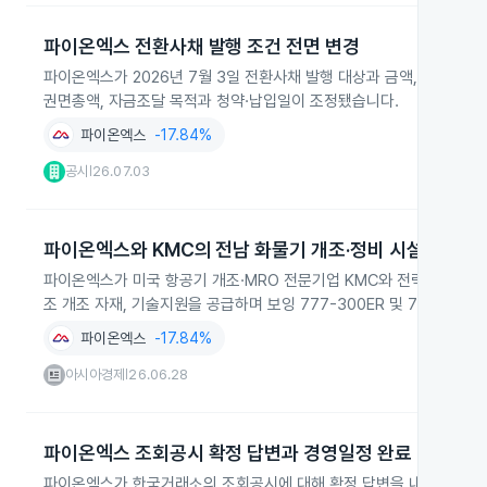
파이온엑스 전환사채 발행 조건 전면 변경
파이온엑스가 2026년 7월 3일 전환사채 발행 대상과 금액, 목적, 
권면총액, 자금조달 목적과 청약·납입일이 조정됐습니다.
파이온엑스
-17.84%
공시
26.07.03
|
파이온엑스와 KMC의 전남 화물기 개조·정비 시설 구축
파이온엑스가 미국 항공기 개조·MRO 전문기업 KMC와 전략적 벤더 
조 개조 자재, 기술지원을 공급하며 보잉 777-300ER 및 787-9 
파이온엑스
-17.84%
아시아경제
26.06.28
|
파이온엑스 조회공시 확정 답변과 경영일정 완료
파이온엑스가 한국거래소의 조회공시에 대해 확정 답변을 내고 2026년