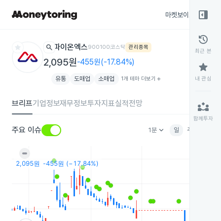
right_panel_open
마켓보이스
종목
history
star
search
파이온엑스
900100
코스닥
관리종목
최근 본
2,095원
-455원(-17.84%)
star
유통
도매업
소매업
1개 테마 더보기
add
내 관심
브리프
기업정보
재무정보
투자지표
실적전망
partner_exchange
함께투자
keyboard_arrow_down
주요 이슈
1분
일
주
월
분