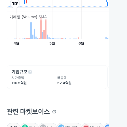
help
he
기업규모
수익성
시가총액
매출액
영업이익
110.5억원
52.4억원
-60.8억
관련 마켓보이스
refresh