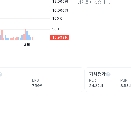
영향을 미쳤습니다.
lp
help
가치평가
EPS
PER
PBR
754원
24.22배
3.53