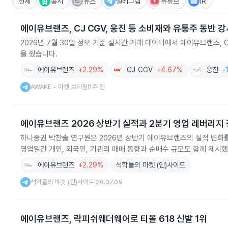
전체
공시
뉴스
텔레그램
유튜브
IR
에이유브랜즈, CJ CGV, 웅진 등 소비재와 유통주 동반 강
2026년 7월 30일 정오 기준 실시간 거래 데이터에서 에이유브랜즈, 
을 줬습니다.
에이유브랜즈
+2.29%
CJ CGV
+4.67%
웅진
-
AWAKE - 마켓 브리핑
1주 전
|
에이유브랜즈 2026 상반기 실적과 2분기 영업 레버리지
하나증권 박찬솔 연구원은 2026년 상반기 에이유브랜즈의 실적 변화
영업일간 개인, 외국인, 기관의 매매 동향과 순매수 규모도 함께 제시
에이유브랜즈
+2.29%
석학들의 마켓 (인)사이트
석학들의 마켓 (인)사이트
26.07.09
|
에이유브랜즈, 락피쉬웨더웨어로 티몰 618 신발 1위