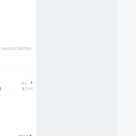
powered by TradingView
help
매매동향
chevron_right
PSR
외국인
기관
개
배
3.71배
256주
962주
-1