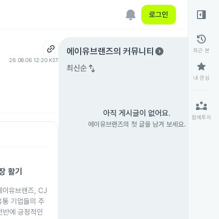
right_panel_open
로그인
history
expand_circle_right
에이유브랜즈
의 커뮤니티
최근 본
26.08.06 12:20 KST
star
swap_vert
최신순
내 관심
partner_exchange
아직 게시글이 없어요.
함께투자
에이유브랜즈의 첫 글을 남겨 보세요.
장 활기
 에이유브랜즈, CJ
 유통 기업들의 주
 전반에 긍정적인