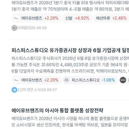
에이유브랜즈가 2026년 1분기 중국 티몰 618 행사에서 락피쉬웨더웨
1분기 중국 매출은 약 70억원이며 4~5월 매출은 약 85억원, 2분기 
에이유브랜즈
+2.29%
신발
+4.92%
패션의류
+2.48%
이데일리
26.06.09
|
피스피스스튜디오 유가증권시장 상장과 6월 기업공개 일
피스피스스튜디오 주식회사가 2026년 6월 8일 유가증권시장에 상장하며
통 가능한 주식은 31.66%인 4,486,023주로 공모가 기준 964억
6월 12일까지 수요예측을 진행하며 스트라드비젼, 빅웨이브로보틱스,
에이유브랜즈
+2.29%
피스피스스튜디오
-1.08%
2건의 연관 소식
26.06.07
|
에이유브랜즈의 아시아 통합 플랫폼 성장전략
에이유브랜즈가 2026년 아시아 시장을 하나의 통합 플랫폼으로 운영
모 소비시장과 생산 인프라로, 한국을 마케팅 허브로, 일본을 프리미엄