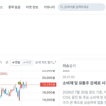
search
스
종목 발굴
마켓 정보
커뮤니티
검색어를 입력하세요
기
년
캔들
라인
상세 차트 열기
이슈
출처
26.07.30
소비재 및 유통주 강세로 시
2026년 7월 30일 정오 기준,
CGV, 웅진 등 주요 소비재 및
가가 큰 폭으로 상승하며 업종