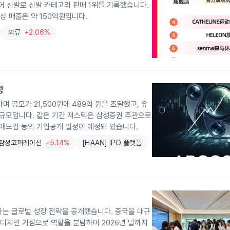
어 신발로 신발 카테고리 판매 1위를 기록했습니다.
예상 매출은 약 150억원입니다.
의류
+2.06%
정
 공모가 21,500원에 489억 원을 조달했고, 유
 원 규모입니다. 같은 기간 져스텍은 삼성증권 주관으로
 매드업 등의 기업공개 일정이 예정돼 있습니다.
감성코퍼레이션
+5.14%
[HAAN] IPO 플랫폼
하는 글로벌 성장 전략을 공개했습니다. 중국을 대규
 디자인 거점으로 역할을 분담하며 2026년 말까지