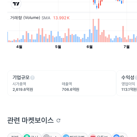
help
he
기업규모
수익성
시가총액
매출액
영업이익
2,619.6억원
706.6억원
113.1억원
관련 마켓보이스
refresh