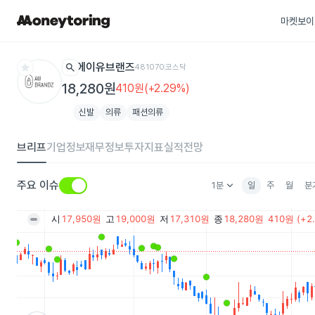
마켓보이
star
search
에이유브랜즈
481070
코스닥
18,280원
410원(+2.29%)
신발
의류
패션의류
브리프
기업정보
재무정보
투자지표
실적전망
keyboard_arrow_down
주요 이슈
1분
일
주
월
분