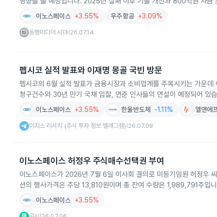
영향을 줄 예정입니다. 2025년 실패 이후 기술 개선과 800억원 자
이노스페이스
+3.55%
우주항공
+3.09%
동행미디어 시대
26.07.14
|
펩시코 실적 발표와 이재명 몽골 국빈 방문
펩시코의 6월 실적 발표가 금융시장과 소비업계를 주목시키는 가운데 이
청구건수와 30년 만기 국채 입찰, 연준 인사들의 연설이 예정되어 있습
이노스페이스
+3.55%
한울반도체
-1.11%
엘앤에
이지스 리서치 (주식 투자 정보 텔레그램)
26.07.08
|
이노스페이스 허정우 주식매수선택권 부여
이노스페이스가 2026년 7월 6일 이사회 결의로 미등기임원 허정우 씨
션의 행사가격은 주당 13,810원이며 총 잔여 수량은 1,989,791주입니
이노스페이스
+3.55%
공시
26.07.06
|