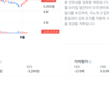
용 안정성을 검증할 예정입니다. 
월 브라질 알칸타라 우주센터에
발사를 추진하며, 이노샛-0 탑
품질관리 강화 조치를 적용해 
을 점검할 계획입니다.
lp
help
가치평가
EPS
PER
PBR
억원
-3,290원
-2.13배
5.02