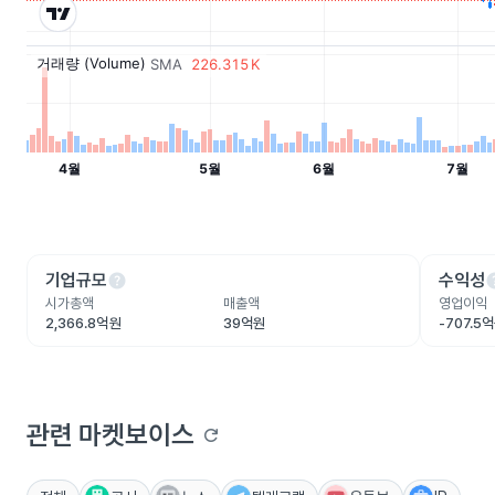
help
he
기업규모
수익성
시가총액
매출액
영업이익
2,366.8억원
39억원
-707.5
관련 마켓보이스
refresh