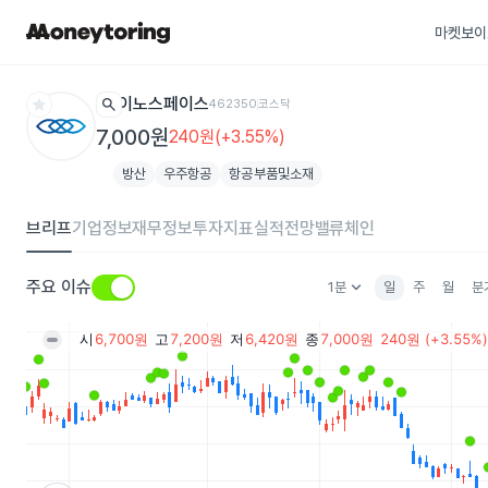
마켓보이
star
search
이노스페이스
462350
코스닥
7,000원
240원(+3.55%)
방산
우주항공
항공부품및소재
브리프
기업정보
재무정보
투자지표
실적전망
밸류체인
keyboard_arrow_down
주요 이슈
1분
일
주
월
분