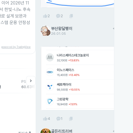
이어 2026년 11
서 한빛-나노 후속
thumb_up
content_copy
재로 설계 보완과
2
2
시스템 운용 안정성
부산왕달팽이
add
팔로우
26.01.05
powered by TradingView
help
매매동향
chevron_right
PSR
외국인
기관
개
배
60.63배
-19,071주
-7,483주
31
thumb_up
content_copy
4
1
골든리트리버
add
팔로우