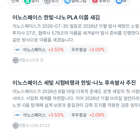
전체
공시
뉴스
텔레그램
유튜브
IR
이노스페이스 한빛-나노 PLA 이름 새김
이노스페이스가 2026-07-30 발표로 2026년 11월 발사 예정인 소형
투자사 37곳, 협력사 578곳의 이름을 새겨넣어 발사 준비를 진행한다고
같은 방식으로 이름을 새겼습니다.
이노스페이스
+3.55%
우주항공
+3.09%
연합뉴스
1주 전
|
이노스페이스 세빛 시험비행과 한빛-나노 후속발사 추진
이노스페이스가 2026년 8월 19일 다목적 준궤도 로켓 세빛의 첫 
서비스 사업화 체계를 마련합니다. 이어 2026년 11월 브라질 알칸타
노샛-0을 탑재해 설계 보완과 품질관리 강화 조치를 적용한 검증 임무
이노스페이스
+3.55%
우주항공
+3.09%
연합뉴스
26.07.22
|