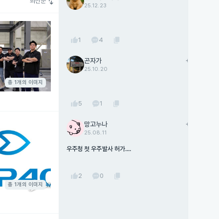
swap_vert
최신순
25.12.23
thumb_up
content_copy
1
4
곤자가
add
팔로우
25.10.20
총 1개의 이미지
thumb_up
content_copy
5
1
망고누나
add
팔로우
25.08.11
우주청 첫 우주발사 허가....
thumb_up
content_copy
2
0
총 1개의 이미지