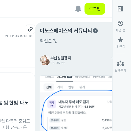
right_panel_open
로그인
history
expand_circle_right
이노스페이스
의 커뮤니티
최근 본
26.08.06 19:05 KST
star
swap_vert
최신순
내 관심
부산왕달팽이
add
팔로우
partner_exchange
26.05.22
함께투자
행 및 한빛-나노
19일 다목적 준궤도
 비행 성능과 운