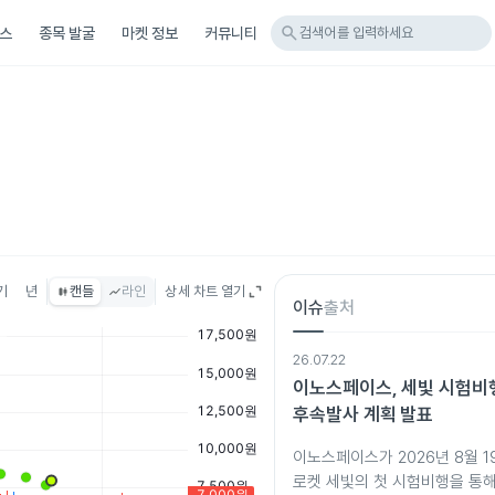
search
스
종목 발굴
마켓 정보
커뮤니티
검색어를 입력하세요
기
년
캔들
라인
상세 차트 열기
이슈
출처
26.07.22
이노스페이스, 세빛 시험비
후속발사 계획 발표
이노스페이스가 2026년 8월 
로켓 세빛의 첫 시험비행을 통해